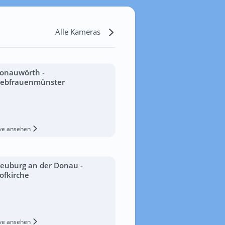
Alle Kameras
onauwörth -
iebfrauenmünster
ive ansehen
euburg an der Donau -
ofkirche
ive ansehen