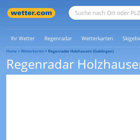
Ihr Wetter
Regenradar
Wetterkarten
Skigebi
Home
Wetterkarten
Regenradar Holzhausen (Gablingen)
Regenradar Holzhausen