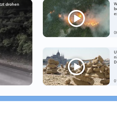
W
etzt drohen
b
e
0
U
n
D
0