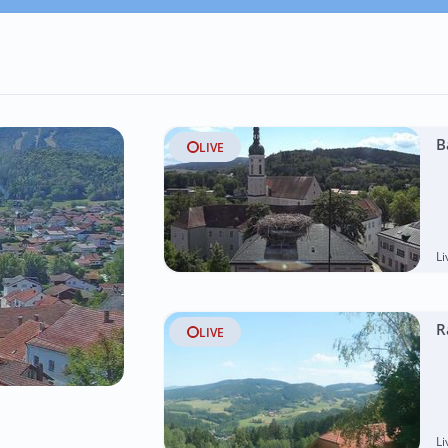
B
LIVE
L
R
LIVE
L