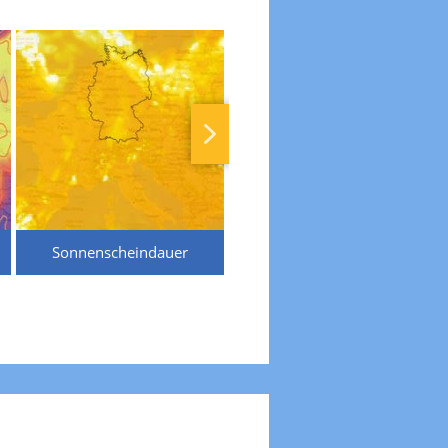
Sonnenscheindauer
Temperaturen