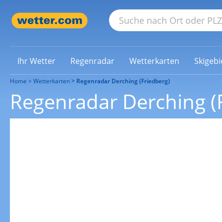
Ihr Wetter
Regenradar
Wetterkarten
Skigebi
Home
Wetterkarten
Regenradar Derching (Friedberg)
Regenradar Derching (