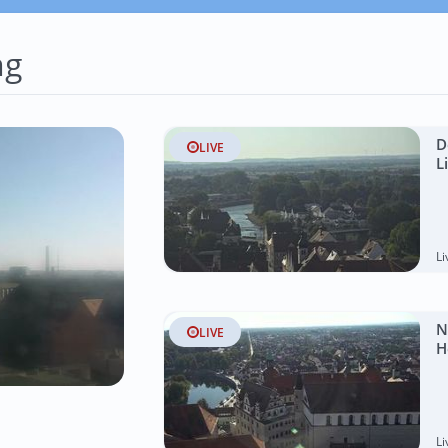
ng
D
LIVE
L
L
N
LIVE
H
L