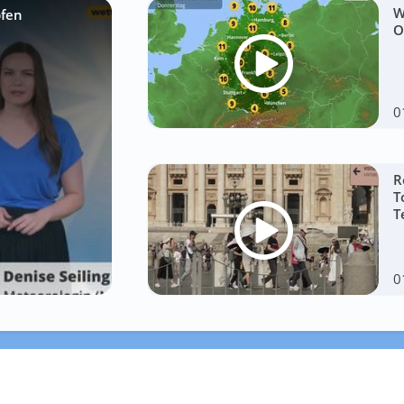
W
pfen
O
0
R
T
T
0