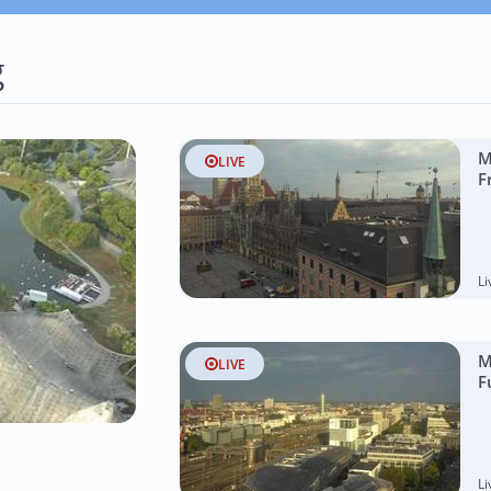
g
M
LIVE
F
L
M
LIVE
F
L