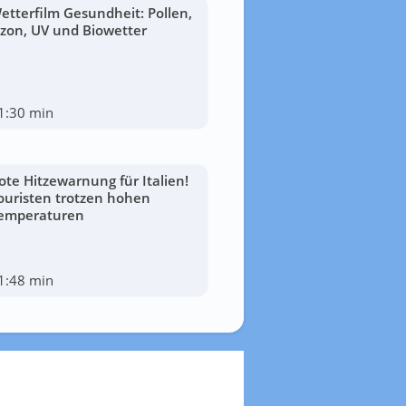
etterfilm Gesundheit: Pollen,
zon, UV und Biowetter
1:30 min
ote Hitzewarnung für Italien!
ouristen trotzen hohen
emperaturen
1:48 min