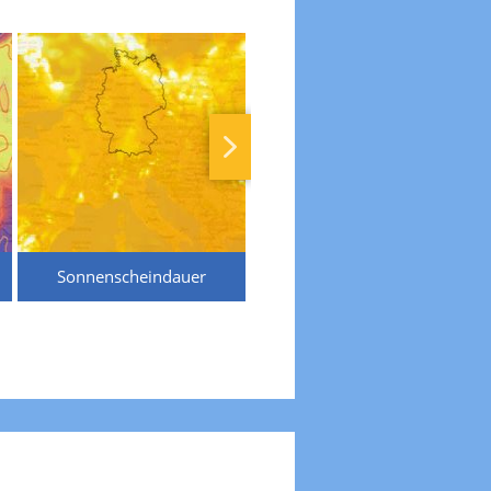
Sonnenscheindauer
Temperaturen