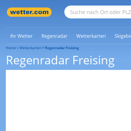
Ihr Wetter
Regenradar
Wetterkarten
Skigebi
Home
Wetterkarten
Regenradar Freising
Regenradar Freising