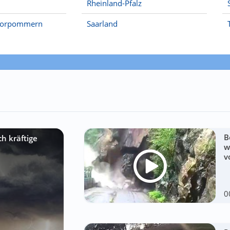
Rheinland-Pfalz
Vorpommern
Saarland
B
h kräftige
w
v
0