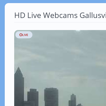
HD Live Webcams Gallusvi
LIVE