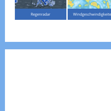
Regenradar
Windgeschwindigkeit