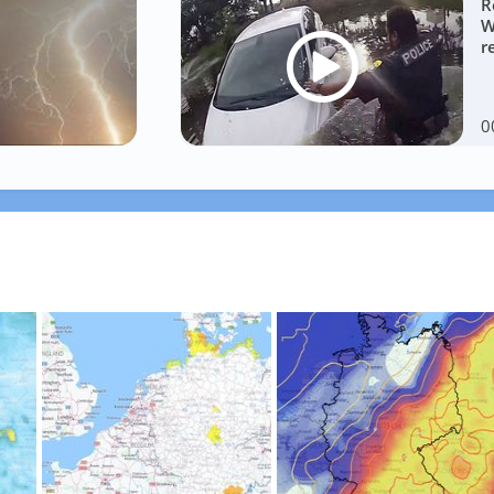
R
W
r
0