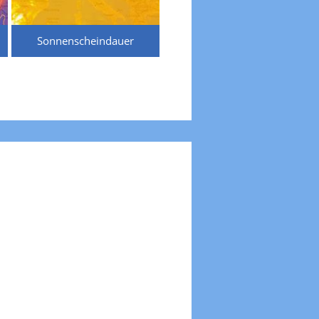
Sonnenscheindauer
Temperaturen