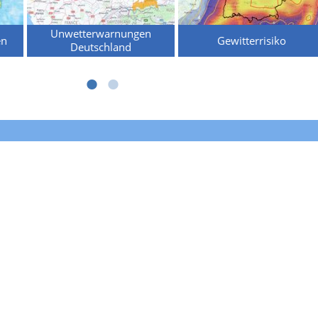
Unwetterwarnungen
en
Gewitterrisiko
Deutschland