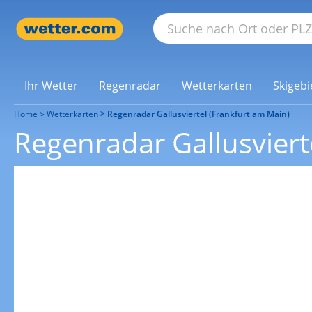
Ihr Wetter
Regenradar
Wetterkarten
Skigebi
Home
Wetterkarten
Regenradar Gallusviertel (Frankfurt am Main)
Regenradar Gallusviert