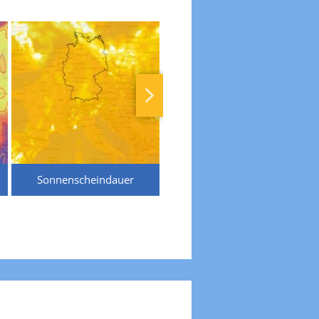
Sonnenscheindauer
Temperaturen