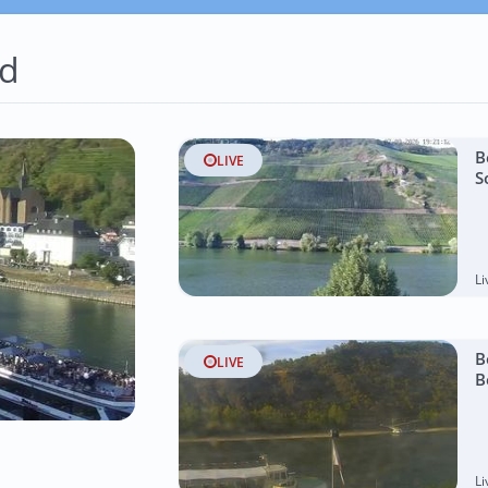
id
B
LIVE
S
L
B
LIVE
B
L