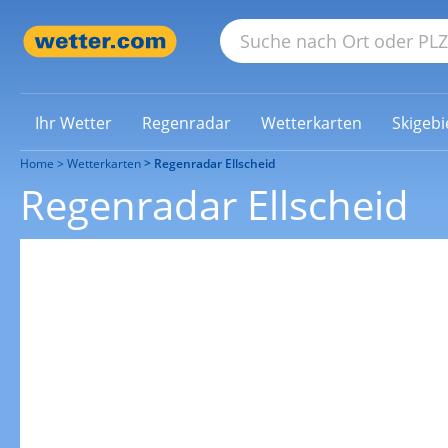
Ihr Wetter
Regenradar
Wetterkarten
Skigebi
Home
Wetterkarten
Regenradar Ellscheid
Regenradar Ellscheid