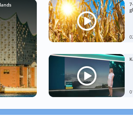
7
lands
g
0
K
0