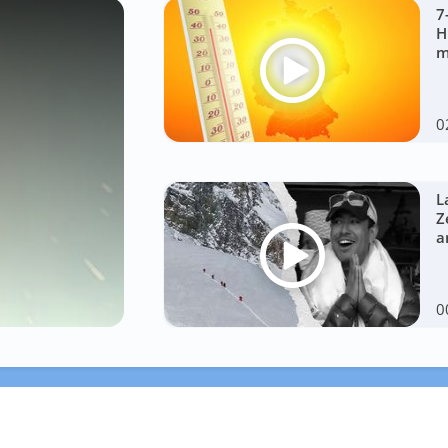
7
H
m
0
L
Z
a
0