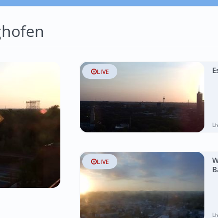
ghofen
E
LIVE
L
W
LIVE
B
L