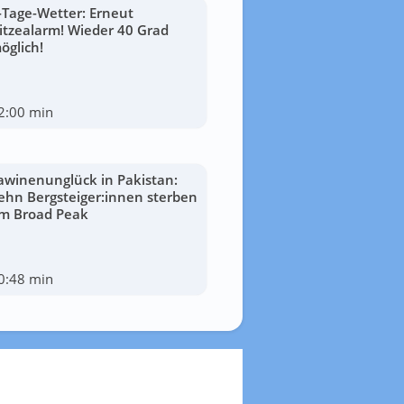
-Tage-Wetter: Erneut
itzealarm! Wieder 40 Grad
öglich!
2:00 min
awinenunglück in Pakistan:
ehn Bergsteiger:innen sterben
m Broad Peak
0:48 min