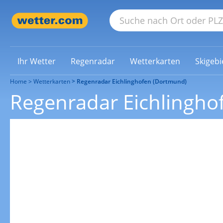
Ihr Wetter
Regenradar
Wetterkarten
Skigebi
Home
Wetterkarten
Regenradar Eichlinghofen (Dortmund)
Regenradar Eichlingho