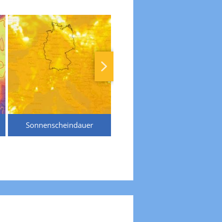
Sonnenscheindauer
Temperaturen