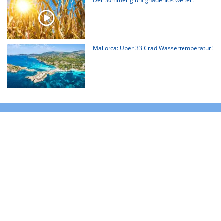
Der Sommer glüht gnadenlos weiter!
Mallorca: Über 33 Grad Wassertemperatur!