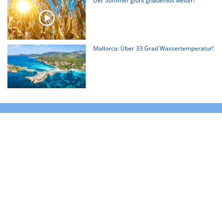
Der Sommer glüht gnadenlos weiter!
Mallorca: Über 33 Grad Wassertemperatur!