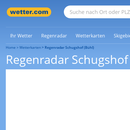
Ihr Wetter
Regenradar
Wetterkarten
Skigebi
Home
Wetterkarten
Regenradar Schugshof (Bühl)
Regenradar Schugshof 