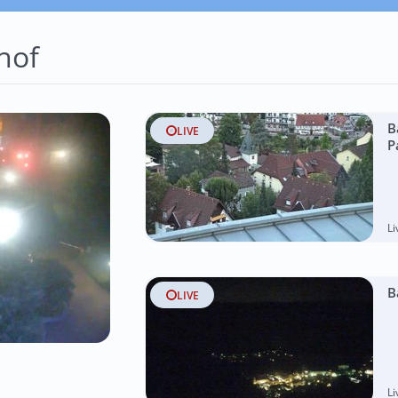
hof
B
LIVE
P
L
B
LIVE
L