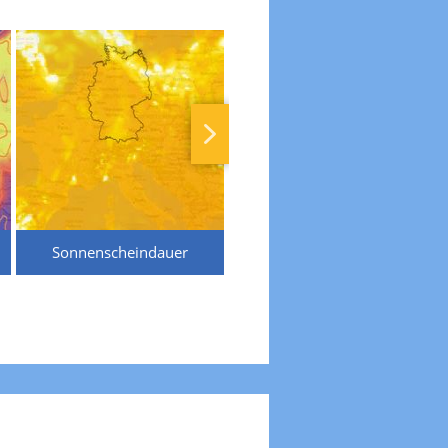
Sonnenscheindauer
Temperaturen