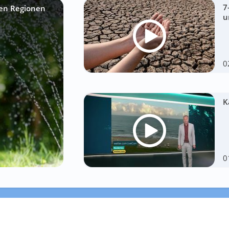
7
sen Regionen
u
0
K
0