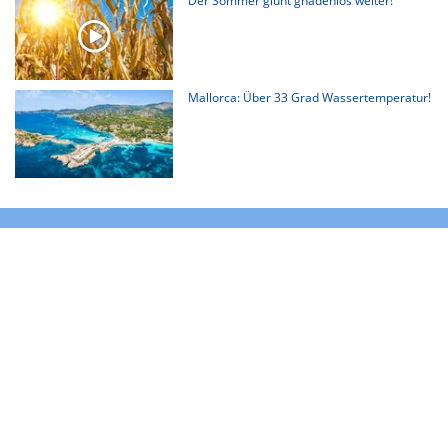
Der Sommer glüht gnadenlos weiter!
Mallorca: Über 33 Grad Wassertemperatur!