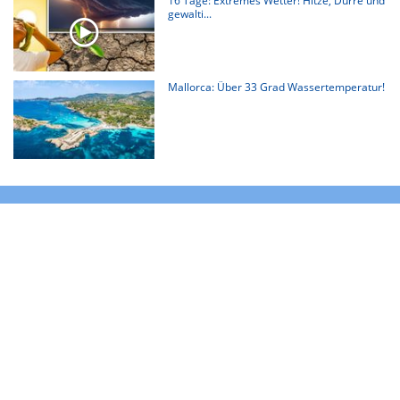
16 Tage: Extremes Wetter! Hitze, Dürre und
gewalti...
Mallorca: Über 33 Grad Wassertemperatur!