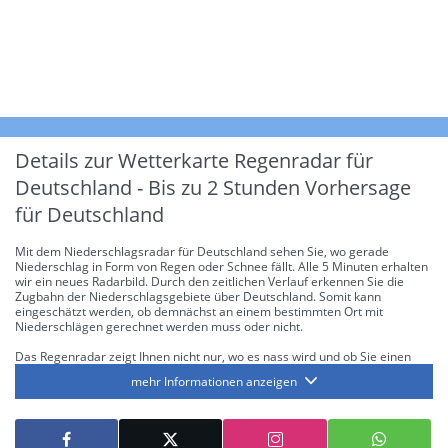
Details zur Wetterkarte
Regenradar für
Deutschland - Bis zu 2 Stunden Vorhersage
für Deutschland
Mit dem Niederschlagsradar für Deutschland sehen Sie, wo gerade
Niederschlag in Form von Regen oder Schnee fällt. Alle 5 Minuten erhalten
wir ein neues Radarbild. Durch den zeitlichen Verlauf erkennen Sie die
Zugbahn der Niederschlagsgebiete über Deutschland. Somit kann
eingeschätzt werden, ob demnächst an einem bestimmten Ort mit
Niederschlägen gerechnet werden muss oder nicht.
Das Regenradar zeigt Ihnen nicht nur, wo es nass wird und ob Sie einen
Regenschirm brauchen, sondern gibt Ihnen zusätzlich Informationen über
mehr Informationen anzeigen
die Niederschlagsintensität. Diese bezieht sich laut offiziellen Richtlinien
jeweils auf die Niederschlagsmenge in l/m² pro Stunde Regen- bzw.
Schneefall. Die 6 Stufen sind wie folgt gegliedert: Die hellen Blautöne
symbolisieren leichte bis mäßige Regen- bzw. Schneefälle mit einer
Intensität bis 8.1 l/m² pro Stunde. Dunkelblau repräsentiert mäßige bis