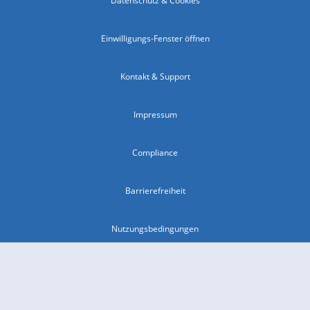
Datenschutz & Cookies
Einwilligungs-Fenster öffnen
Kontakt & Support
Impressum
Compliance
Barrierefreiheit
Nutzungsbedingungen
© 2026 wetter.com Group GmbH - alle Rechte vorbehalten