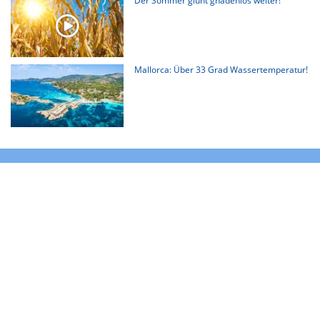
Der Sommer glüht gnadenlos weiter!
Mallorca: Über 33 Grad Wassertemperatur!