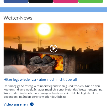
starke Niederschläge bis 35 l/m² pro Stunde. Hier können bereits Gewitter
auftreten. Extreme bzw. unwetterartige Niederschlagsereignisse mit
heftigen Gewittern, Starkregen, Hagel oder Graupel werden in Orange und
Rot dargestellt. Die oberste Kategorie der Farbskala gibt Niederschläge mit
Wetter-News
über 150 l/m² pro Stunde an. Solche
Niederschlagsintensitäten
treten
ausschließlich bei Regen, nicht bei Schneefall auf.
Neben der Niederschlagsintensität kann auch die Zuggeschwindigkeit der
Niederschlagsgebiete und damit die Niederschlagsdauer abgeschätzt
werden. Neben der 5-minütigen Radaraufzeichnung gibt es eine
Niederschlagsprognose
für die nächsten 2 Stunden. So sehen Sie genau,
wann und wo in Deutschland mit Regen oder Schneefall zu rechnen ist bzw.
kennen zu jeder Zeit den genauen Verlauf einer Niederschlagsfront.
Hitze legt wieder zu - aber noch nicht überall
Der morgige Samstag wird überwiegend sonnig und trocken. Nur an den
Küsten sind vereinzelt Schauer möglich, sonst bleibt das Wetter entspannt.
Während es im Norden noch angenehm temperiert bleibt, legt die Hitze
besonders im Süden bereits wieder deutlich zu
Video ansehen