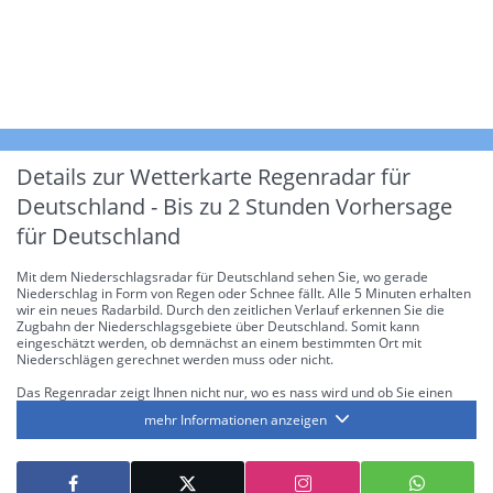
Details zur Wetterkarte
Regenradar für
Deutschland - Bis zu 2 Stunden Vorhersage
für Deutschland
Mit dem Niederschlagsradar für Deutschland sehen Sie, wo gerade
Niederschlag in Form von Regen oder Schnee fällt. Alle 5 Minuten erhalten
wir ein neues Radarbild. Durch den zeitlichen Verlauf erkennen Sie die
Zugbahn der Niederschlagsgebiete über Deutschland. Somit kann
eingeschätzt werden, ob demnächst an einem bestimmten Ort mit
Niederschlägen gerechnet werden muss oder nicht.
Das Regenradar zeigt Ihnen nicht nur, wo es nass wird und ob Sie einen
Regenschirm brauchen, sondern gibt Ihnen zusätzlich Informationen über
mehr Informationen anzeigen
die Niederschlagsintensität. Diese bezieht sich laut offiziellen Richtlinien
jeweils auf die Niederschlagsmenge in l/m² pro Stunde Regen- bzw.
Schneefall. Die 6 Stufen sind wie folgt gegliedert: Die hellen Blautöne
symbolisieren leichte bis mäßige Regen- bzw. Schneefälle mit einer
Intensität bis 8.1 l/m² pro Stunde. Dunkelblau repräsentiert mäßige bis