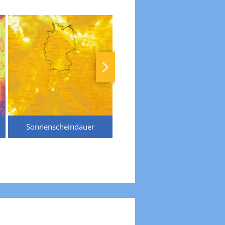
Sonnenscheindauer
Temperaturen