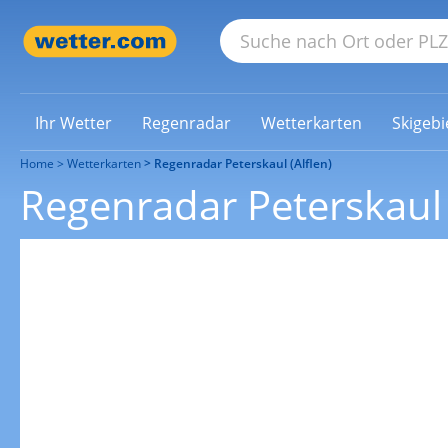
Ihr Wetter
Regenradar
Wetterkarten
Skigebi
Home
Wetterkarten
Regenradar Peterskaul (Alflen)
Regenradar Peterskaul 