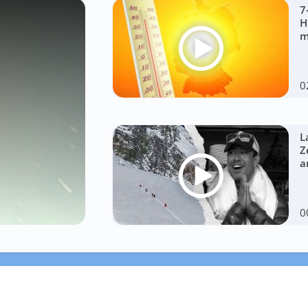
7
H
m
0
L
Z
a
0