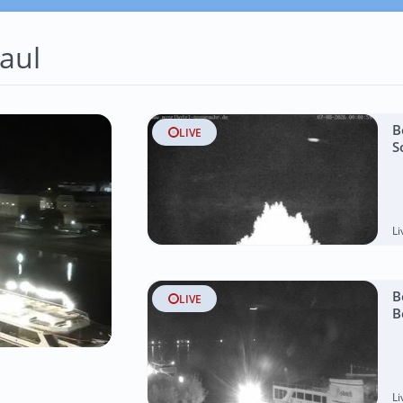
aul
B
LIVE
S
L
B
LIVE
B
L