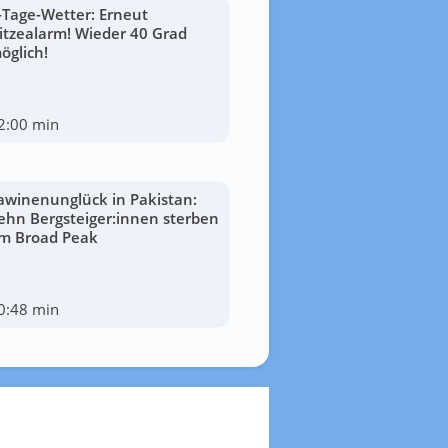
-Tage-Wetter: Erneut
itzealarm! Wieder 40 Grad
öglich!
2:00 min
awinenunglück in Pakistan:
ehn Bergsteiger:innen sterben
m Broad Peak
0:48 min