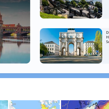
D
H
S