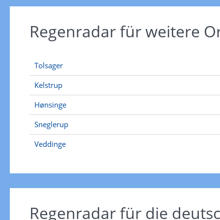
Regenradar für weitere O
Tolsager
Kelstrup
Hønsinge
Sneglerup
Veddinge
Regenradar für die deut