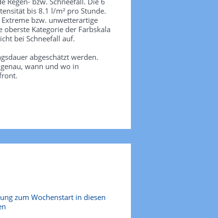
de Regen- bzw. Schneefall. Die 6
tensität bis 8.1 l/m² pro Stunde.
. Extreme bzw. unwetterartige
e oberste Kategorie der Farbskala
icht bei Schneefall auf.
agsdauer abgeschätzt werden.
e genau, wann und wo in
front.
hung zum Wochenstart in diesen
en