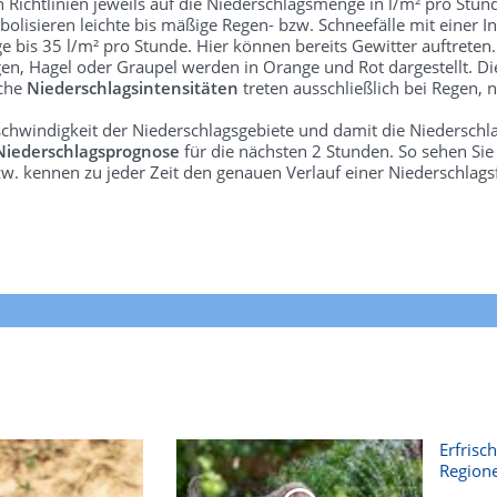
len Richtlinien jeweils auf die Niederschlagsmenge in l/m² pro Stun
bolisieren leichte bis mäßige Regen- bzw. Schneefälle mit einer In
e bis 35 l/m² pro Stunde. Hier können bereits Gewitter auftreten
gen, Hagel oder Graupel werden in Orange und Rot dargestellt. Di
lche
Niederschlagsintensitäten
treten ausschließlich bei Regen, n
schwindigkeit der Niederschlagsgebiete und damit die Niederschl
Niederschlagsprognose
für die nächsten 2 Stunden. So sehen Si
w. kennen zu jeder Zeit den genauen Verlauf einer Niederschlags
Erfrisc
Region