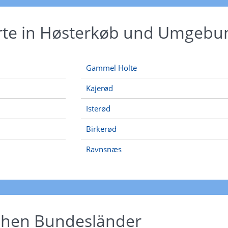
Orte in Høsterkøb und Umgebu
Gammel Holte
Kajerød
Isterød
Birkerød
Ravnsnæs
schen Bundesländer