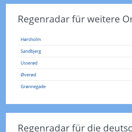
Regenradar für weitere 
Hørsholm
Sandbjerg
Usserød
Øverød
Grønnegade
Regenradar für die deut