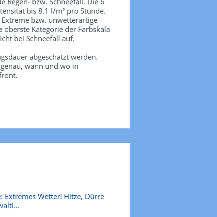
de Regen- bzw. Schneefall. Die 6
tensität bis 8.1 l/m² pro Stunde.
. Extreme bzw. unwetterartige
e oberste Kategorie der Farbskala
icht bei Schneefall auf.
agsdauer abgeschätzt werden.
e genau, wann und wo in
front.
: Extremes Wetter! Hitze, Dürre
alti...