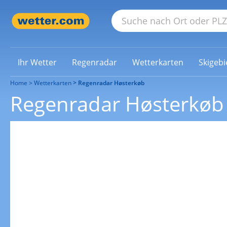
Ihr Wetter
Regenradar
Wetterkarten
Skigebi
Home
Wetterkarten
Regenradar Høsterkøb
Regenradar Høsterkøb