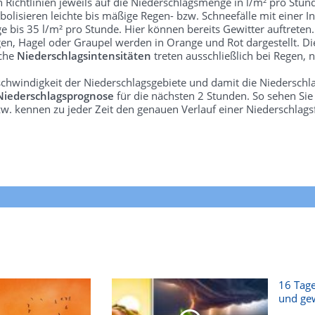
len Richtlinien jeweils auf die Niederschlagsmenge in l/m² pro Stun
bolisieren leichte bis mäßige Regen- bzw. Schneefälle mit einer In
e bis 35 l/m² pro Stunde. Hier können bereits Gewitter auftreten
gen, Hagel oder Graupel werden in Orange und Rot dargestellt. Di
lche
Niederschlagsintensitäten
treten ausschließlich bei Regen, n
schwindigkeit der Niederschlagsgebiete und damit die Niederschl
Niederschlagsprognose
für die nächsten 2 Stunden. So sehen Si
w. kennen zu jeder Zeit den genauen Verlauf einer Niederschlags
16 Tage
und gew