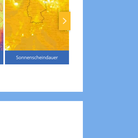
Sonnenscheindauer
Temperaturen