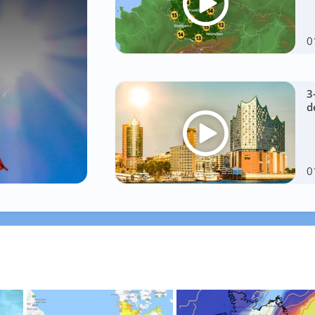
0
3
d
0