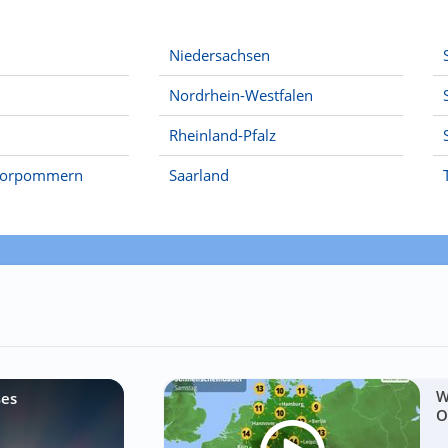
Niedersachsen
Nordrhein-Westfalen
Rheinland-Pfalz
Vorpommern
Saarland
W
ßes
O