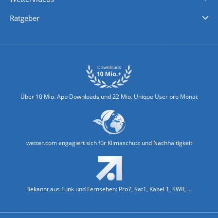
Nachrichten
Deutschlandwetter
Schweizwetter
Österreichwetter
Regionalwetter
Wetter in Europa
Wetter Weltweit
Wetterlexikon
Promi-News
Ratgeber
Biowetter
Glätteindex
Reiseziel Finder
Erkältungswetter
Klima & Umwelt
Über 10 Mio. App Downloads und 22 Mio. Unique User pro Monat
wetter.com engagiert sich für Klimaschutz und Nachhaltigkeit
Bekannt aus Funk und Fernsehen: Pro7, Sat1, Kabel 1, SWR, ...