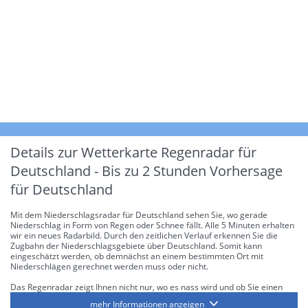
Details zur Wetterkarte
Regenradar für
Deutschland - Bis zu 2 Stunden Vorhersage
für Deutschland
Mit dem Niederschlagsradar für Deutschland sehen Sie, wo gerade
Niederschlag in Form von Regen oder Schnee fällt. Alle 5 Minuten erhalten
wir ein neues Radarbild. Durch den zeitlichen Verlauf erkennen Sie die
Zugbahn der Niederschlagsgebiete über Deutschland. Somit kann
eingeschätzt werden, ob demnächst an einem bestimmten Ort mit
Niederschlägen gerechnet werden muss oder nicht.
Das Regenradar zeigt Ihnen nicht nur, wo es nass wird und ob Sie einen
Regenschirm brauchen, sondern gibt Ihnen zusätzlich Informationen über
mehr Informationen anzeigen
die Niederschlagsintensität. Diese bezieht sich laut offiziellen Richtlinien