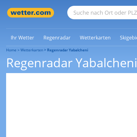
Ihr Wetter
Regenradar
Wetterkarten
Skigebi
Home
Wetterkarten
Regenradar Yabalcheni
Regenradar Yabalchen