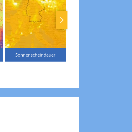
Sonnenscheindauer
Temperaturen