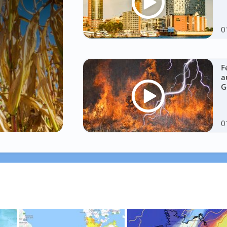
0
F
a
G
0