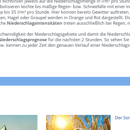
len Richtlinien jeweils auf die Niederschlagsmenge in l/m² pro Stun
bolisieren leichte bis mäßige Regen- bzw. Schneefälle mit einer In
e bis 35 l/m² pro Stunde. Hier können bereits Gewitter auftreten
gen, Hagel oder Graupel werden in Orange und Rot dargestellt. Di
lche
Niederschlagsintensitäten
treten ausschließlich bei Regen, n
schwindigkeit der Niederschlagsgebiete und damit die Niederschl
Niederschlagsprognose
für die nächsten 2 Stunden. So sehen Si
w. kennen zu jeder Zeit den genauen Verlauf einer Niederschlags
Der Som