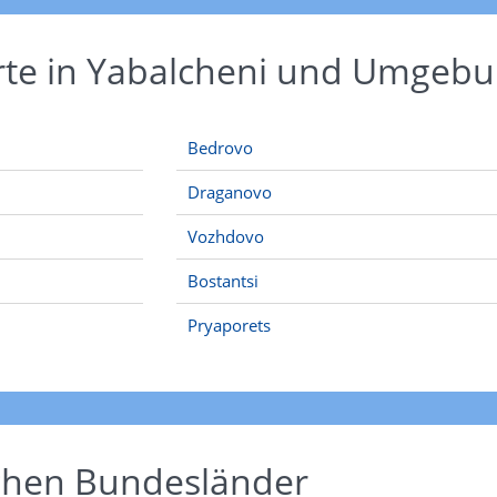
rte in Yabalcheni und Umgeb
Bedrovo
Draganovo
Vozhdovo
Bostantsi
Pryaporets
schen Bundesländer