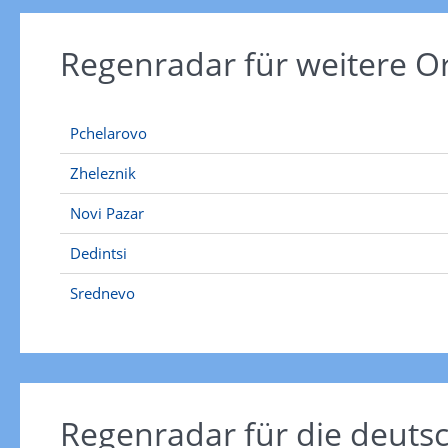
Regenradar für weitere O
Pchelarovo
Zheleznik
Novi Pazar
Dedintsi
Srednevo
Regenradar für die deut