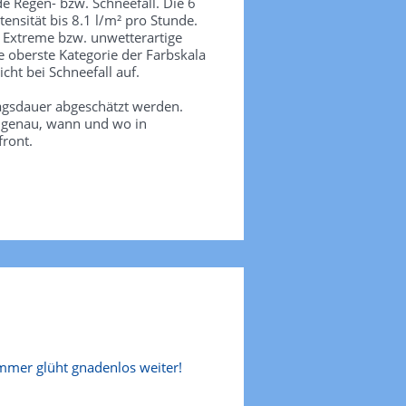
de Regen- bzw. Schneefall. Die 6
tensität bis 8.1 l/m² pro Stunde.
. Extreme bzw. unwetterartige
e oberste Kategorie der Farbskala
icht bei Schneefall auf.
agsdauer abgeschätzt werden.
e genau, wann und wo in
front.
mer glüht gnadenlos weiter!