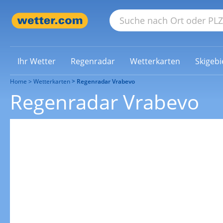
Ihr Wetter
Regenradar
Wetterkarten
Skigebi
Home
Wetterkarten
Regenradar Vrabevo
Regenradar Vrabevo