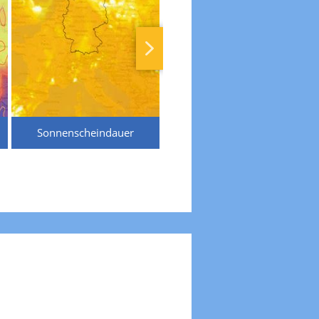
Sonnenscheindauer
Temperaturen