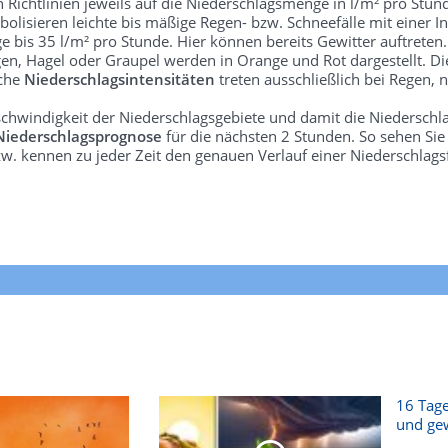
len Richtlinien jeweils auf die Niederschlagsmenge in l/m² pro Stun
bolisieren leichte bis mäßige Regen- bzw. Schneefälle mit einer In
e bis 35 l/m² pro Stunde. Hier können bereits Gewitter auftreten
gen, Hagel oder Graupel werden in Orange und Rot dargestellt. Di
lche
Niederschlagsintensitäten
treten ausschließlich bei Regen, n
schwindigkeit der Niederschlagsgebiete und damit die Niederschl
Niederschlagsprognose
für die nächsten 2 Stunden. So sehen Si
w. kennen zu jeder Zeit den genauen Verlauf einer Niederschlags
16 Tage
und gew