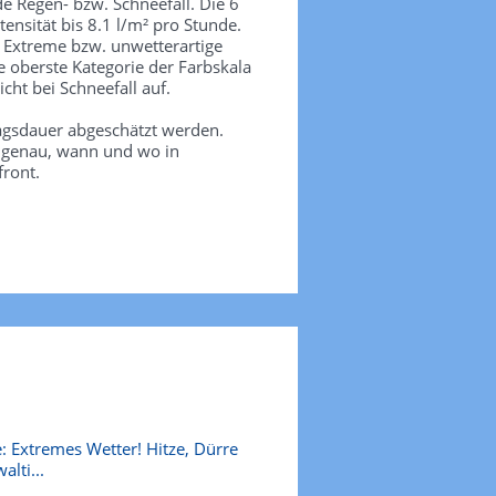
de Regen- bzw. Schneefall. Die 6
tensität bis 8.1 l/m² pro Stunde.
. Extreme bzw. unwetterartige
e oberste Kategorie der Farbskala
icht bei Schneefall auf.
agsdauer abgeschätzt werden.
e genau, wann und wo in
front.
: Extremes Wetter! Hitze, Dürre
alti...