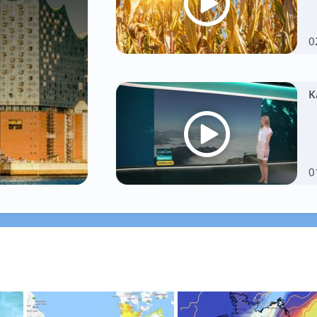
0
K
0