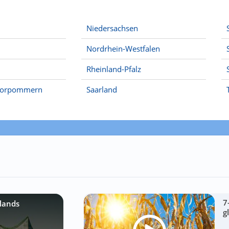
Niedersachsen
Nordrhein-Westfalen
Rheinland-Pfalz
Vorpommern
Saarland
7
lands
g