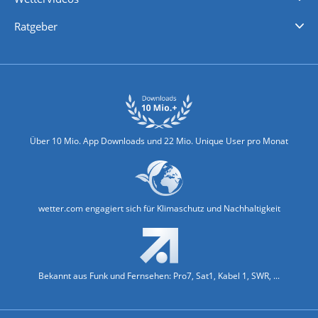
Nachrichten
Deutschlandwetter
Schweizwetter
Österreichwetter
Regionalwetter
Wetter in Europa
Wetter Weltweit
Wetterlexikon
Promi-News
Ratgeber
Biowetter
Glätteindex
Reiseziel Finder
Erkältungswetter
Klima & Umwelt
Über 10 Mio. App Downloads und 22 Mio. Unique User pro Monat
wetter.com engagiert sich für Klimaschutz und Nachhaltigkeit
Bekannt aus Funk und Fernsehen: Pro7, Sat1, Kabel 1, SWR, ...