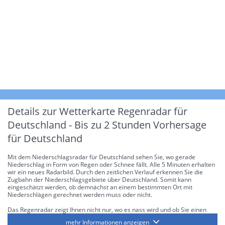
Details zur Wetterkarte
Regenradar für
Deutschland - Bis zu 2 Stunden Vorhersage
für Deutschland
Mit dem Niederschlagsradar für Deutschland sehen Sie, wo gerade
Niederschlag in Form von Regen oder Schnee fällt. Alle 5 Minuten erhalten
wir ein neues Radarbild. Durch den zeitlichen Verlauf erkennen Sie die
Zugbahn der Niederschlagsgebiete über Deutschland. Somit kann
eingeschätzt werden, ob demnächst an einem bestimmten Ort mit
Niederschlägen gerechnet werden muss oder nicht.
Das Regenradar zeigt Ihnen nicht nur, wo es nass wird und ob Sie einen
Regenschirm brauchen, sondern gibt Ihnen zusätzlich Informationen über
mehr Informationen anzeigen
die Niederschlagsintensität. Diese bezieht sich laut offiziellen Richtlinien