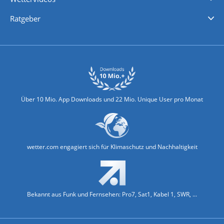
Nachrichten
Deutschlandwetter
Schweizwetter
Österreichwetter
Regionalwetter
Wetter in Europa
Wetter Weltweit
Wetterlexikon
Promi-News
Ratgeber
Biowetter
Glätteindex
Reiseziel Finder
Erkältungswetter
Klima & Umwelt
Über 10 Mio. App Downloads und 22 Mio. Unique User pro Monat
wetter.com engagiert sich für Klimaschutz und Nachhaltigkeit
Bekannt aus Funk und Fernsehen: Pro7, Sat1, Kabel 1, SWR, ...