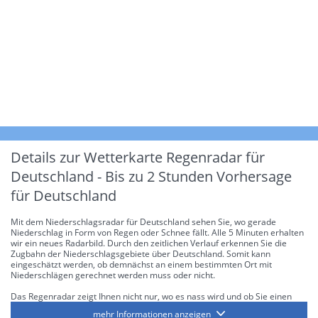
Details zur Wetterkarte
Regenradar für
Deutschland - Bis zu 2 Stunden Vorhersage
für Deutschland
Mit dem Niederschlagsradar für Deutschland sehen Sie, wo gerade
Niederschlag in Form von Regen oder Schnee fällt. Alle 5 Minuten erhalten
wir ein neues Radarbild. Durch den zeitlichen Verlauf erkennen Sie die
Zugbahn der Niederschlagsgebiete über Deutschland. Somit kann
eingeschätzt werden, ob demnächst an einem bestimmten Ort mit
Niederschlägen gerechnet werden muss oder nicht.
Das Regenradar zeigt Ihnen nicht nur, wo es nass wird und ob Sie einen
Regenschirm brauchen, sondern gibt Ihnen zusätzlich Informationen über
mehr Informationen anzeigen
die Niederschlagsintensität. Diese bezieht sich laut offiziellen Richtlinien