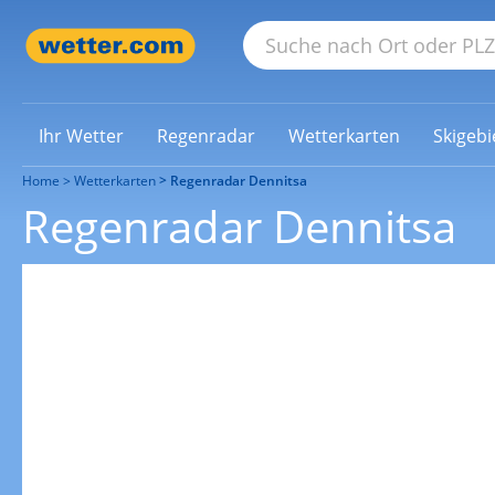
Ihr Wetter
Regenradar
Wetterkarten
Skigebi
Home
Wetterkarten
Regenradar Dennitsa
Regenradar Dennitsa