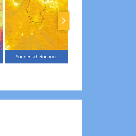
Sonnenscheindauer
Temperaturen