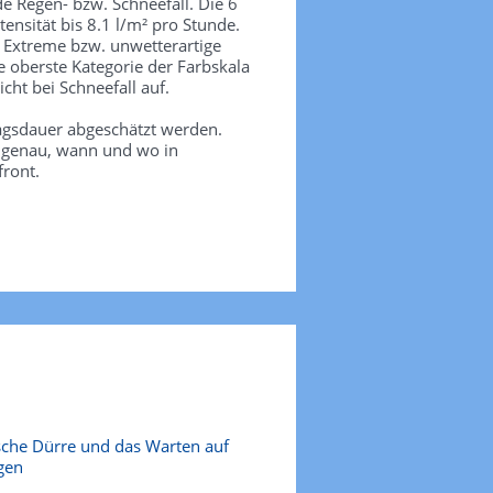
de Regen- bzw. Schneefall. Die 6
tensität bis 8.1 l/m² pro Stunde.
. Extreme bzw. unwetterartige
e oberste Kategorie der Farbskala
icht bei Schneefall auf.
agsdauer abgeschätzt werden.
e genau, wann und wo in
front.
sche Dürre und das Warten auf
gen