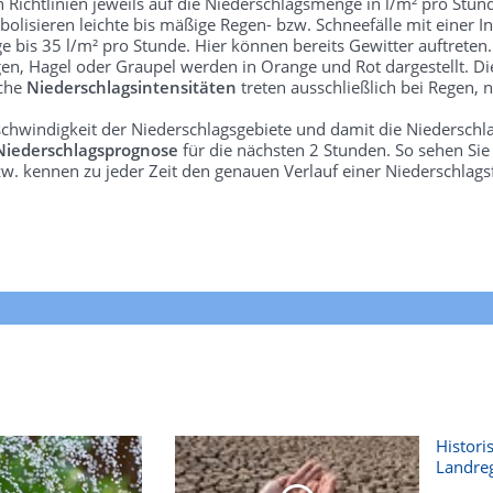
len Richtlinien jeweils auf die Niederschlagsmenge in l/m² pro Stun
bolisieren leichte bis mäßige Regen- bzw. Schneefälle mit einer In
e bis 35 l/m² pro Stunde. Hier können bereits Gewitter auftreten
gen, Hagel oder Graupel werden in Orange und Rot dargestellt. Di
lche
Niederschlagsintensitäten
treten ausschließlich bei Regen, n
schwindigkeit der Niederschlagsgebiete und damit die Niederschl
Niederschlagsprognose
für die nächsten 2 Stunden. So sehen Si
w. kennen zu jeder Zeit den genauen Verlauf einer Niederschlags
Histori
Landre