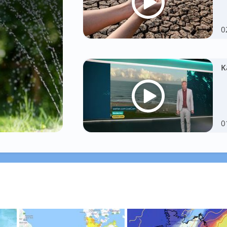
0
K
0