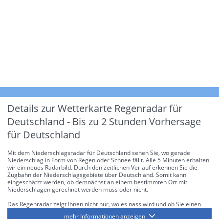
Details zur Wetterkarte
Regenradar für
Deutschland - Bis zu 2 Stunden Vorhersage
für Deutschland
Mit dem Niederschlagsradar für Deutschland sehen Sie, wo gerade
Niederschlag in Form von Regen oder Schnee fällt. Alle 5 Minuten erhalten
wir ein neues Radarbild. Durch den zeitlichen Verlauf erkennen Sie die
Zugbahn der Niederschlagsgebiete über Deutschland. Somit kann
eingeschätzt werden, ob demnächst an einem bestimmten Ort mit
Niederschlägen gerechnet werden muss oder nicht.
Das Regenradar zeigt Ihnen nicht nur, wo es nass wird und ob Sie einen
Regenschirm brauchen, sondern gibt Ihnen zusätzlich Informationen über
mehr Informationen anzeigen
die Niederschlagsintensität. Diese bezieht sich laut offiziellen Richtlinien