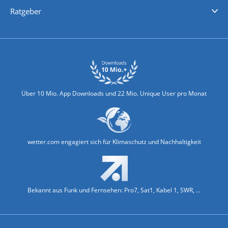
Nachrichten
Deutschlandwetter
Schweizwetter
Österreichwetter
Regionalwetter
Wetter in Europa
Wetter Weltweit
Wetterlexikon
Promi-News
Ratgeber
Biowetter
Glätteindex
Reiseziel Finder
Erkältungswetter
Klima & Umwelt
Über 10 Mio. App Downloads und 22 Mio. Unique User pro Monat
wetter.com engagiert sich für Klimaschutz und Nachhaltigkeit
Bekannt aus Funk und Fernsehen: Pro7, Sat1, Kabel 1, SWR, ...