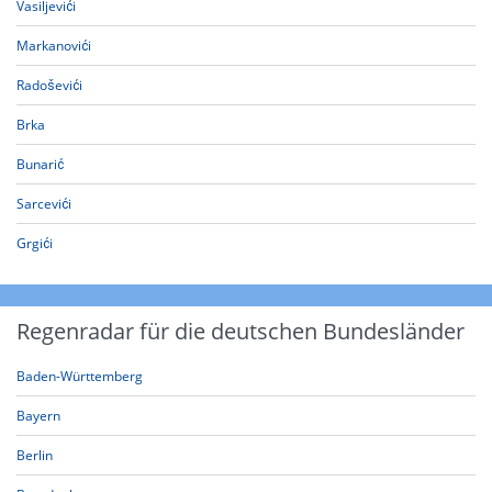
Vasiljevići
Markanovići
Radoševići
Brka
Bunarić
Sarcevići
Grgići
Regenradar für die deutschen Bundesländer
Baden-Württemberg
Bayern
Berlin