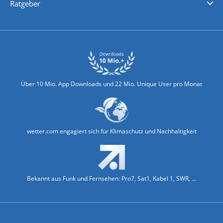
Ratgeber
Biowetter
Glätteindex
Reiseziel Finder
Erkältungswetter
Klima & Umwelt
Über 10 Mio. App Downloads und 22 Mio. Unique User pro Monat
wetter.com engagiert sich für Klimaschutz und Nachhaltigkeit
Bekannt aus Funk und Fernsehen: Pro7, Sat1, Kabel 1, SWR, ...