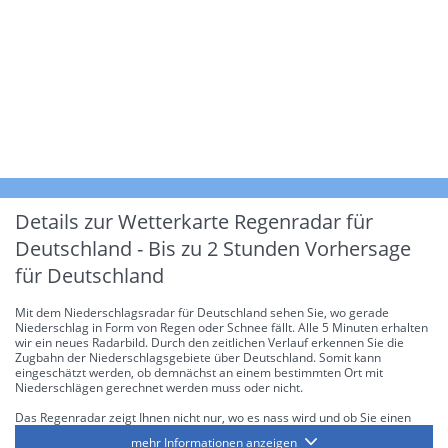
Details zur Wetterkarte
Regenradar für
Deutschland - Bis zu 2 Stunden Vorhersage
für Deutschland
Mit dem Niederschlagsradar für Deutschland sehen Sie, wo gerade
Niederschlag in Form von Regen oder Schnee fällt. Alle 5 Minuten erhalten
wir ein neues Radarbild. Durch den zeitlichen Verlauf erkennen Sie die
Zugbahn der Niederschlagsgebiete über Deutschland. Somit kann
eingeschätzt werden, ob demnächst an einem bestimmten Ort mit
Niederschlägen gerechnet werden muss oder nicht.
Das Regenradar zeigt Ihnen nicht nur, wo es nass wird und ob Sie einen
Regenschirm brauchen, sondern gibt Ihnen zusätzlich Informationen über
mehr Informationen anzeigen
die Niederschlagsintensität. Diese bezieht sich laut offiziellen Richtlinien