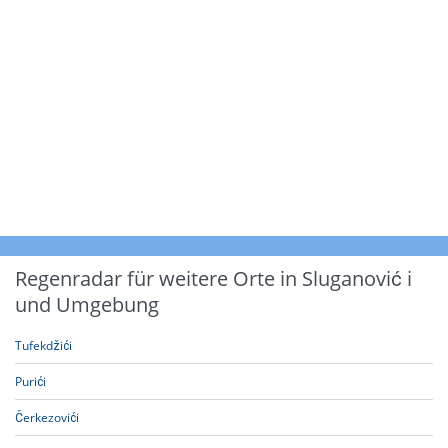
Regenradar für weitere Orte in Sluganović i
und Umgebung
Tufekdžići
Purići
Čerkezovići