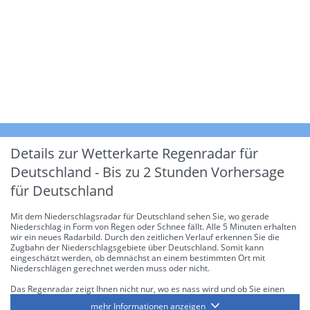
Details zur Wetterkarte
Regenradar für
Deutschland - Bis zu 2 Stunden Vorhersage
für Deutschland
Mit dem Niederschlagsradar für Deutschland sehen Sie, wo gerade
Niederschlag in Form von Regen oder Schnee fällt. Alle 5 Minuten erhalten
wir ein neues Radarbild. Durch den zeitlichen Verlauf erkennen Sie die
Zugbahn der Niederschlagsgebiete über Deutschland. Somit kann
eingeschätzt werden, ob demnächst an einem bestimmten Ort mit
Niederschlägen gerechnet werden muss oder nicht.
Das Regenradar zeigt Ihnen nicht nur, wo es nass wird und ob Sie einen
Regenschirm brauchen, sondern gibt Ihnen zusätzlich Informationen über
mehr Informationen anzeigen
die Niederschlagsintensität. Diese bezieht sich laut offiziellen Richtlinien