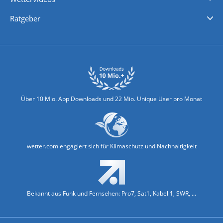
Nachrichten
Deutschlandwetter
Schweizwetter
Österreichwetter
Regionalwetter
Wetter in Europa
Wetter Weltweit
Wetterlexikon
Promi-News
Ratgeber
Biowetter
Glätteindex
Reiseziel Finder
Erkältungswetter
Klima & Umwelt
Über 10 Mio. App Downloads und 22 Mio. Unique User pro Monat
wetter.com engagiert sich für Klimaschutz und Nachhaltigkeit
Bekannt aus Funk und Fernsehen: Pro7, Sat1, Kabel 1, SWR, ...