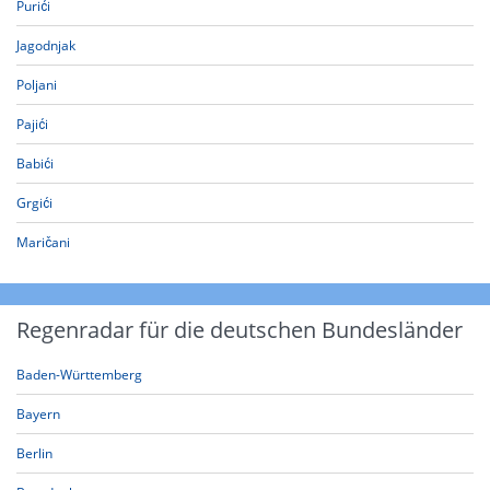
Purići
Jagodnjak
Poljani
Pajići
Babići
Grgići
Maričani
Regenradar für die deutschen Bundesländer
Baden-Württemberg
Bayern
Berlin