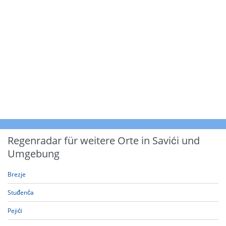
Regenradar für weitere Orte in Savići und
Umgebung
Brezje
Stuđenča
Pejići