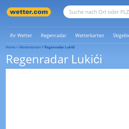
Ihr Wetter
Regenradar
Wetterkarten
Skigebi
Home
Wetterkarten
Regenradar Lukići
Regenradar Lukići