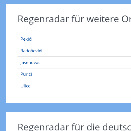
Regenradar für weitere O
Pekići
Radoševići
Jasenovac
Purići
Ulice
Regenradar für die deut