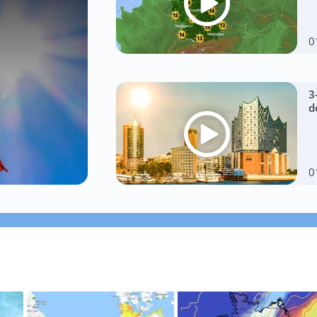
0
3
d
0