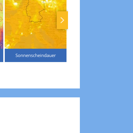
Sonnenscheindauer
Temperaturen