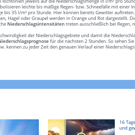
len Richtlinien jeweils auf die Niederschlagsmenge in l/m² pro Stun
bolisieren leichte bis mäßige Regen- bzw. Schneefälle mit einer In
e bis 35 l/m² pro Stunde. Hier können bereits Gewitter auftreten
gen, Hagel oder Graupel werden in Orange und Rot dargestellt. Di
lche
Niederschlagsintensitäten
treten ausschließlich bei Regen, n
schwindigkeit der Niederschlagsgebiete und damit die Niederschl
Niederschlagsprognose
für die nächsten 2 Stunden. So sehen Si
w. kennen zu jeder Zeit den genauen Verlauf einer Niederschlags
16 Tage
und gew