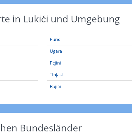
rte in Lukići und Umgebung
Purići
Ugara
Pejini
Tinjasi
Bajići
schen Bundesländer