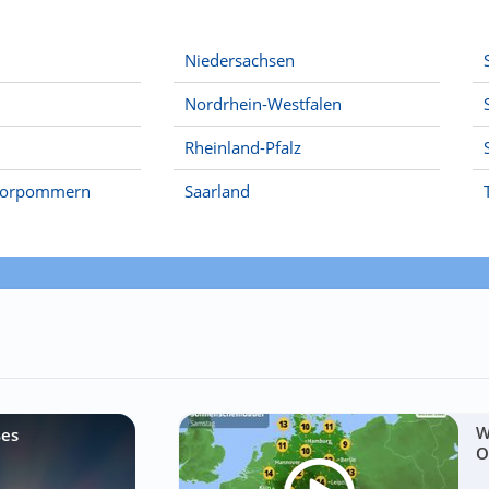
Niedersachsen
Nordrhein-Westfalen
Rheinland-Pfalz
Vorpommern
Saarland
W
ßes
O