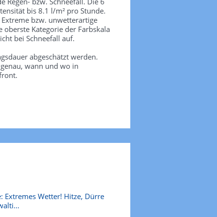
de Regen- bzw. Schneefall. Die 6
tensität bis 8.1 l/m² pro Stunde.
. Extreme bzw. unwetterartige
e oberste Kategorie der Farbskala
icht bei Schneefall auf.
agsdauer abgeschätzt werden.
e genau, wann und wo in
front.
: Extremes Wetter! Hitze, Dürre
alti...