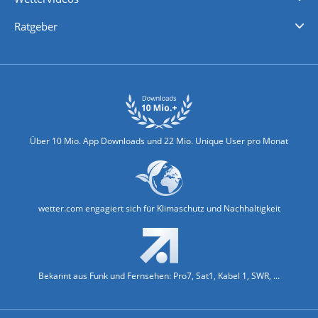
Nachrichten
Deutschlandwetter
Schweizwetter
Österreichwetter
Regionalwetter
Wetter in Europa
Wetter Weltweit
Wetterlexikon
Promi-News
Ratgeber
Biowetter
Glätteindex
Reiseziel Finder
Erkältungswetter
Klima & Umwelt
Über 10 Mio. App Downloads und 22 Mio. Unique User pro Monat
wetter.com engagiert sich für Klimaschutz und Nachhaltigkeit
Bekannt aus Funk und Fernsehen: Pro7, Sat1, Kabel 1, SWR, ...