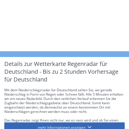
Details zur Wetterkarte
Regenradar für
Deutschland - Bis zu 2 Stunden Vorhersage
für Deutschland
Mit dem Niederschlagsradar für Deutschland sehen Sie, wo gerade
Niederschlag in Form von Regen oder Schnee fällt. Alle 5 Minuten erhalten
wir ein neues Radarbild. Durch den zeitlichen Verlauf erkennen Sie die
Zugbahn der Niederschlagsgebiete über Deutschland. Somit kann
eingeschätzt werden, ob demnächst an einem bestimmten Ort mit
Niederschlägen gerechnet werden muss oder nicht.
Das Regenradar zeigt Ihnen nicht nur, wo es nass wird und ob Sie einen
Regenschirm brauchen, sondern gibt Ihnen zusätzlich Informationen über
mehr Informationen anzeigen
die Niederschlagsintensität. Diese bezieht sich laut offiziellen Richtlinien