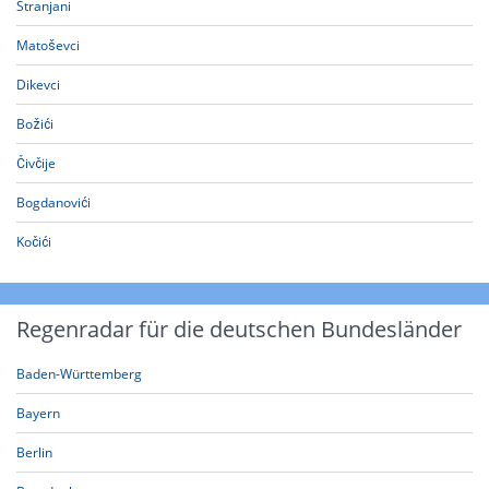
Stranjani
Matoševci
Dikevci
Božići
Čivčije
Bogdanovići
Kočići
Regenradar für die deutschen Bundesländer
Baden-Württemberg
Bayern
Berlin