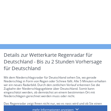
Details zur Wetterkarte
Regenradar für
Deutschland - Bis zu 2 Stunden Vorhersage
für Deutschland
Mit dem Niederschlagsradar für Deutschland sehen Sie, wo gerade
Niederschlag in Form von Regen oder Schnee fällt. Alle 5 Minuten erhalten
wir ein neues Radarbild. Durch den zeitlichen Verlauf erkennen Sie die
Zugbahn der Niederschlagsgebiete über Deutschland. Somit kann
eingeschätzt werden, ob demnächst an einem bestimmten Ort mit
Niederschlägen gerechnet werden muss oder nicht.
Das Regenradar zeigt Ihnen nicht nur, wo es nass wird und ob Sie einen
Regenschirm brauchen, sondern gibt Ihnen zusätzlich Informationen über
mehr Informationen anzeigen
die Niederschlagsintensität. Diese bezieht sich laut offiziellen Richtlinien