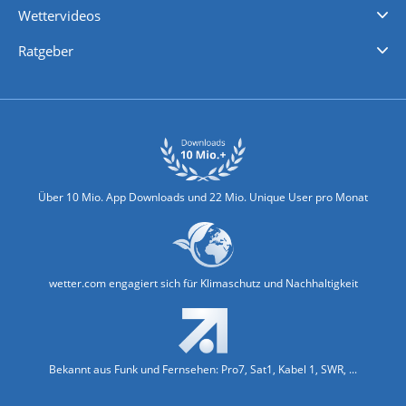
Wettervideos
Nachrichten
Deutschlandwetter
Schweizwetter
Österreichwetter
Regionalwetter
Wetter in Europa
Wetter Weltweit
Wetterlexikon
Promi-News
Ratgeber
Biowetter
Glätteindex
Reiseziel Finder
Erkältungswetter
Klima & Umwelt
Über 10 Mio. App Downloads und 22 Mio. Unique User pro Monat
wetter.com engagiert sich für Klimaschutz und Nachhaltigkeit
Bekannt aus Funk und Fernsehen: Pro7, Sat1, Kabel 1, SWR, ...