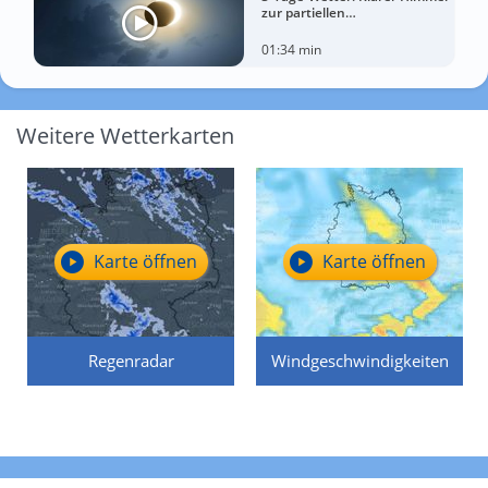
zur partiellen
Sonnenfinsternis am
Mittwoch?
01:34 min
Weitere Wetterkarten
Karte öffnen
Karte öffnen
Regenradar
Windgeschwindigkeiten