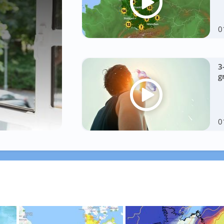
0
3
g
0