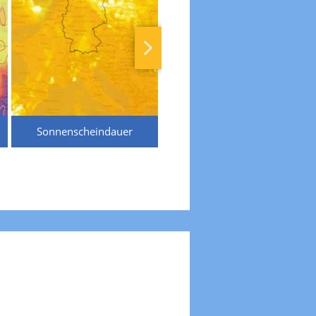
Sonnenscheindauer
Temperaturen