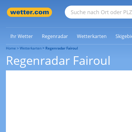
Ihr Wetter
Regenradar
Wetterkarten
Skigebi
Home
Wetterkarten
Regenradar Fairoul
Regenradar Fairoul