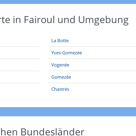
rte in Fairoul und Umgebung
La Botte
Yves-Gomezée
Vogenée
Gomezée
Chastrès
schen Bundesländer