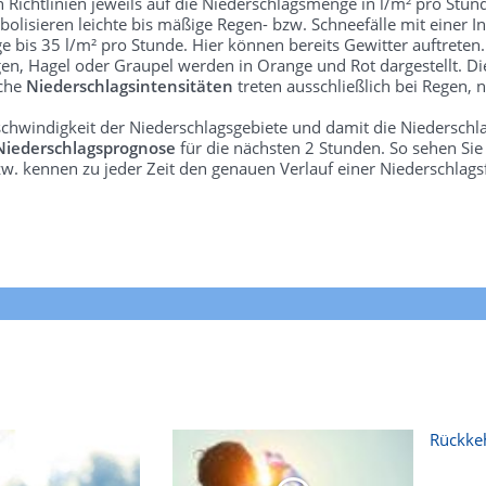
len Richtlinien jeweils auf die Niederschlagsmenge in l/m² pro Stun
bolisieren leichte bis mäßige Regen- bzw. Schneefälle mit einer In
e bis 35 l/m² pro Stunde. Hier können bereits Gewitter auftreten
gen, Hagel oder Graupel werden in Orange und Rot dargestellt. Di
lche
Niederschlagsintensitäten
treten ausschließlich bei Regen, n
schwindigkeit der Niederschlagsgebiete und damit die Niederschl
Niederschlagsprognose
für die nächsten 2 Stunden. So sehen Si
w. kennen zu jeder Zeit den genauen Verlauf einer Niederschlags
Rückkeh