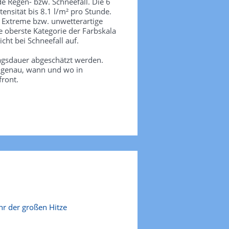
de Regen- bzw. Schneefall. Die 6
tensität bis 8.1 l/m² pro Stunde.
. Extreme bzw. unwetterartige
e oberste Kategorie der Farbskala
icht bei Schneefall auf.
agsdauer abgeschätzt werden.
e genau, wann und wo in
front.
r der großen Hitze