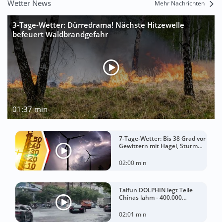
Wetter News
Mehr Nachrichten
3-Tage-Wetter: Dürredrama! Nächste Hitzewelle
befeuert Waldbrandgefahr
01:37 min
7-Tage-Wetter: Bis 38 Grad vor
Gewittern mit Hagel, Sturm
und Starkregen!
02:00 min
Taifun DOLPHIN legt Teile
Chinas lahm - 400.000
Menschen müssen Häuser
verlassen
02:01 min