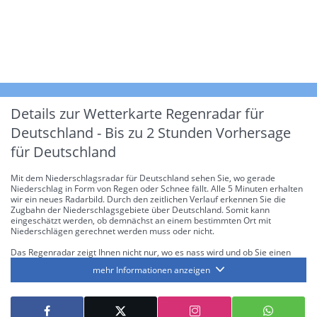
Details zur Wetterkarte
Regenradar für
Deutschland - Bis zu 2 Stunden Vorhersage
für Deutschland
Mit dem Niederschlagsradar für Deutschland sehen Sie, wo gerade
Niederschlag in Form von Regen oder Schnee fällt. Alle 5 Minuten erhalten
wir ein neues Radarbild. Durch den zeitlichen Verlauf erkennen Sie die
Zugbahn der Niederschlagsgebiete über Deutschland. Somit kann
eingeschätzt werden, ob demnächst an einem bestimmten Ort mit
Niederschlägen gerechnet werden muss oder nicht.
Das Regenradar zeigt Ihnen nicht nur, wo es nass wird und ob Sie einen
Regenschirm brauchen, sondern gibt Ihnen zusätzlich Informationen über
mehr Informationen anzeigen
die Niederschlagsintensität. Diese bezieht sich laut offiziellen Richtlinien
jeweils auf die Niederschlagsmenge in l/m² pro Stunde Regen- bzw.
Schneefall. Die 6 Stufen sind wie folgt gegliedert: Die hellen Blautöne
symbolisieren leichte bis mäßige Regen- bzw. Schneefälle mit einer
Intensität bis 8.1 l/m² pro Stunde. Dunkelblau repräsentiert mäßige bis