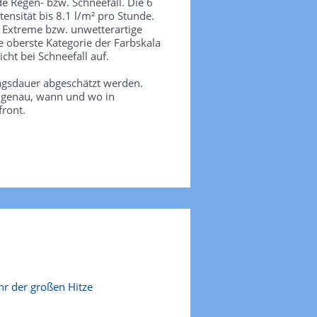
de Regen- bzw. Schneefall. Die 6
tensität bis 8.1 l/m² pro Stunde.
. Extreme bzw. unwetterartige
e oberste Kategorie der Farbskala
icht bei Schneefall auf.
agsdauer abgeschätzt werden.
e genau, wann und wo in
front.
r der großen Hitze