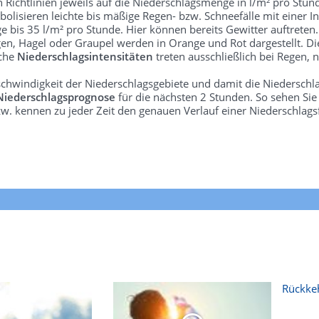
len Richtlinien jeweils auf die Niederschlagsmenge in l/m² pro Stun
bolisieren leichte bis mäßige Regen- bzw. Schneefälle mit einer In
e bis 35 l/m² pro Stunde. Hier können bereits Gewitter auftreten
gen, Hagel oder Graupel werden in Orange und Rot dargestellt. Di
lche
Niederschlagsintensitäten
treten ausschließlich bei Regen, n
schwindigkeit der Niederschlagsgebiete und damit die Niederschl
Niederschlagsprognose
für die nächsten 2 Stunden. So sehen Si
w. kennen zu jeder Zeit den genauen Verlauf einer Niederschlags
Rückkeh