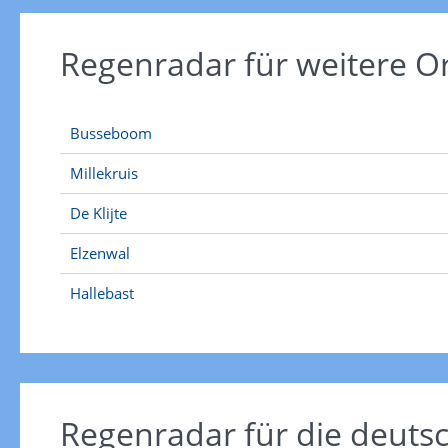
Regenradar für weitere O
Busseboom
Millekruis
De Klijte
Elzenwal
Hallebast
Regenradar für die deut