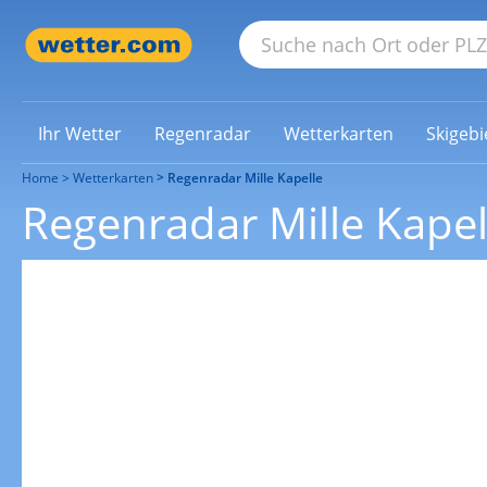
Ihr Wetter
Regenradar
Wetterkarten
Skigebi
Home
Wetterkarten
Regenradar Mille Kapelle
Regenradar Mille Kapel