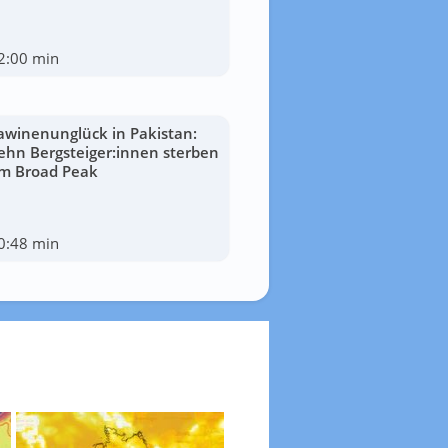
2:00 min
awinenunglück in Pakistan:
ehn Bergsteiger:innen sterben
m Broad Peak
0:48 min