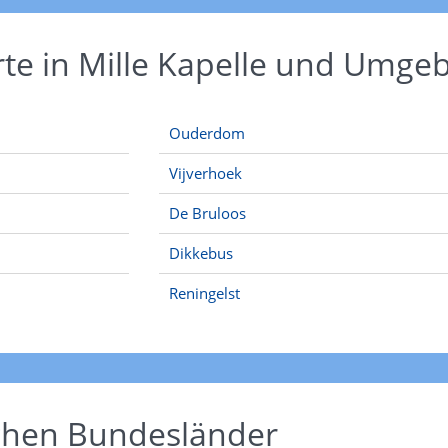
rte in Mille Kapelle und Umge
Ouderdom
Vijverhoek
De Bruloos
Dikkebus
Reningelst
schen Bundesländer