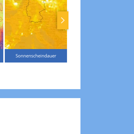
Sonnenscheindauer
Temperaturen