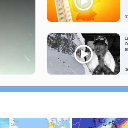
0
L
Z
a
0