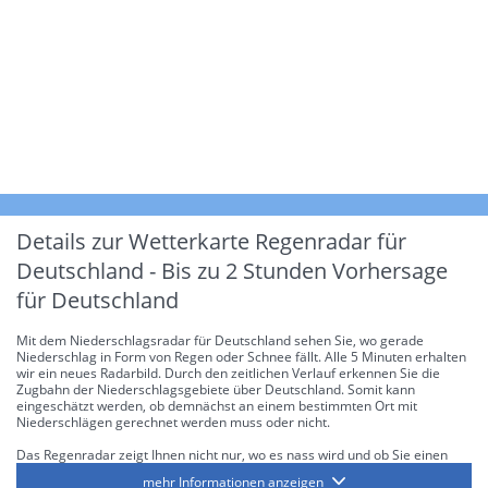
Details zur Wetterkarte
Regenradar für
Deutschland - Bis zu 2 Stunden Vorhersage
für Deutschland
Mit dem Niederschlagsradar für Deutschland sehen Sie, wo gerade
Niederschlag in Form von Regen oder Schnee fällt. Alle 5 Minuten erhalten
wir ein neues Radarbild. Durch den zeitlichen Verlauf erkennen Sie die
Zugbahn der Niederschlagsgebiete über Deutschland. Somit kann
eingeschätzt werden, ob demnächst an einem bestimmten Ort mit
Niederschlägen gerechnet werden muss oder nicht.
Das Regenradar zeigt Ihnen nicht nur, wo es nass wird und ob Sie einen
Regenschirm brauchen, sondern gibt Ihnen zusätzlich Informationen über
mehr Informationen anzeigen
die Niederschlagsintensität. Diese bezieht sich laut offiziellen Richtlinien