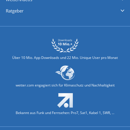
Nachrichten
Deutschlandwetter
Schweizwetter
Österreichwetter
Regionalwetter
Wetter in Europa
Wetter Weltweit
Wetterlexikon
Promi-News
Ratgeber
Biowetter
Glätteindex
Reiseziel Finder
Erkältungswetter
Klima & Umwelt
Über 10 Mio. App Downloads und 22 Mio. Unique User pro Monat
wetter.com engagiert sich für Klimaschutz und Nachhaltigkeit
Bekannt aus Funk und Fernsehen: Pro7, Sat1, Kabel 1, SWR, ...