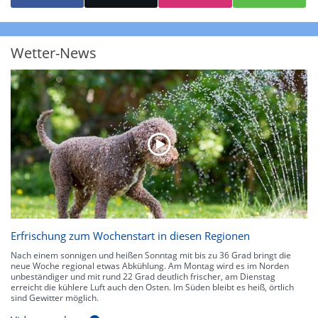
starke Niederschläge bis 35 l/m² pro Stunde. Hier können bereits Gewitter
auftreten. Extreme bzw. unwetterartige Niederschlagsereignisse mit
heftigen Gewittern, Starkregen, Hagel oder Graupel werden in Orange und
Rot dargestellt. Die oberste Kategorie der Farbskala gibt Niederschläge mit
Wetter-News
über 150 l/m² pro Stunde an. Solche
Niederschlagsintensitäten
treten
ausschließlich bei Regen, nicht bei Schneefall auf.
Neben der Niederschlagsintensität kann auch die Zuggeschwindigkeit der
Niederschlagsgebiete und damit die Niederschlagsdauer abgeschätzt
werden. Neben der 5-minütigen Radaraufzeichnung gibt es eine
Niederschlagsprognose
für die nächsten 2 Stunden. So sehen Sie genau,
wann und wo in Deutschland mit Regen oder Schneefall zu rechnen ist bzw.
kennen zu jeder Zeit den genauen Verlauf einer Niederschlagsfront.
Erfrischung zum Wochenstart in diesen Regionen
Nach einem sonnigen und heißen Sonntag mit bis zu 36 Grad bringt die
neue Woche regional etwas Abkühlung. Am Montag wird es im Norden
unbeständiger und mit rund 22 Grad deutlich frischer, am Dienstag
erreicht die kühlere Luft auch den Osten. Im Süden bleibt es heiß, örtlich
sind Gewitter möglich.