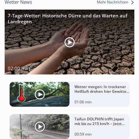
Wetter News
Mehr Nachrichten
7-Tage-Wetter: Historische Dürre und das Warten auf
Landregen
02:00 min
Wetter morgen: In trockener
Heißluft drohen hier Gewitter
mit Sturm
01:06 min
Taifun DOLPHIN trifft Japan
mit bis zu 215 km/h – Jetzt
drohen China Unwetter
00:59 min