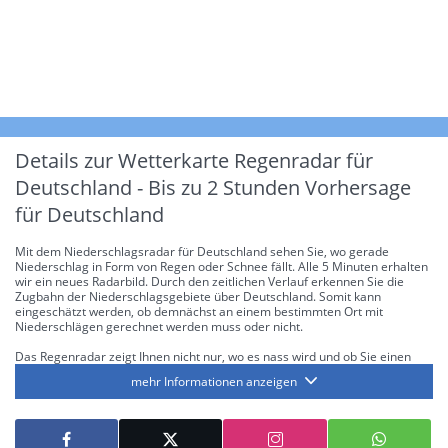
Details zur Wetterkarte
Regenradar für
Deutschland - Bis zu 2 Stunden Vorhersage
für Deutschland
Mit dem Niederschlagsradar für Deutschland sehen Sie, wo gerade
Niederschlag in Form von Regen oder Schnee fällt. Alle 5 Minuten erhalten
wir ein neues Radarbild. Durch den zeitlichen Verlauf erkennen Sie die
Zugbahn der Niederschlagsgebiete über Deutschland. Somit kann
eingeschätzt werden, ob demnächst an einem bestimmten Ort mit
Niederschlägen gerechnet werden muss oder nicht.
Das Regenradar zeigt Ihnen nicht nur, wo es nass wird und ob Sie einen
Regenschirm brauchen, sondern gibt Ihnen zusätzlich Informationen über
mehr Informationen anzeigen
die Niederschlagsintensität. Diese bezieht sich laut offiziellen Richtlinien
jeweils auf die Niederschlagsmenge in l/m² pro Stunde Regen- bzw.
Schneefall. Die 6 Stufen sind wie folgt gegliedert: Die hellen Blautöne
symbolisieren leichte bis mäßige Regen- bzw. Schneefälle mit einer
Intensität bis 8.1 l/m² pro Stunde. Dunkelblau repräsentiert mäßige bis