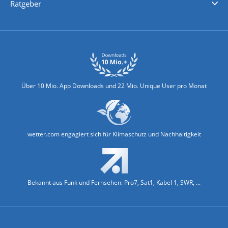
Ratgeber
Biowetter
Glätteindex
Reiseziel Finder
Erkältungswetter
Klima & Umwelt
Über 10 Mio. App Downloads und 22 Mio. Unique User pro Monat
wetter.com engagiert sich für Klimaschutz und Nachhaltigkeit
Bekannt aus Funk und Fernsehen: Pro7, Sat1, Kabel 1, SWR, ...