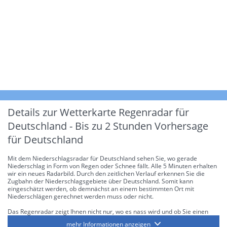
Details zur Wetterkarte
Regenradar für
Deutschland - Bis zu 2 Stunden Vorhersage
für Deutschland
Mit dem Niederschlagsradar für Deutschland sehen Sie, wo gerade
Niederschlag in Form von Regen oder Schnee fällt. Alle 5 Minuten erhalten
wir ein neues Radarbild. Durch den zeitlichen Verlauf erkennen Sie die
Zugbahn der Niederschlagsgebiete über Deutschland. Somit kann
eingeschätzt werden, ob demnächst an einem bestimmten Ort mit
Niederschlägen gerechnet werden muss oder nicht.
Das Regenradar zeigt Ihnen nicht nur, wo es nass wird und ob Sie einen
Regenschirm brauchen, sondern gibt Ihnen zusätzlich Informationen über
mehr Informationen anzeigen
die Niederschlagsintensität. Diese bezieht sich laut offiziellen Richtlinien