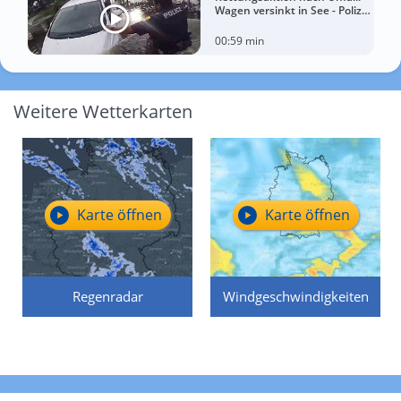
Wagen versinkt in See - Polizei
rettet Autofahrerin
00:59 min
Weitere Wetterkarten
Karte öffnen
Karte öffnen
Regenradar
Windgeschwindigkeiten