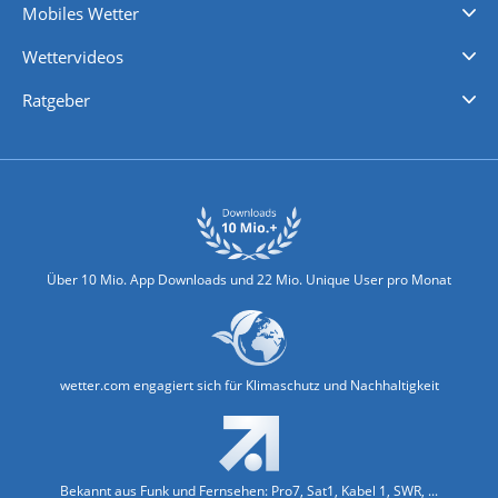
Mobiles Wetter
iPhone Wetter
iPad Wetter
Android Wetter
Wettervideos
Nachrichten
Deutschlandwetter
Schweizwetter
Österreichwetter
Regionalwetter
Wetter in Europa
Wetter Weltweit
Wetterlexikon
Promi-News
Ratgeber
Biowetter
Glätteindex
Reiseziel Finder
Erkältungswetter
Klima & Umwelt
Über 10 Mio. App Downloads und 22 Mio. Unique User pro Monat
wetter.com engagiert sich für Klimaschutz und Nachhaltigkeit
Bekannt aus Funk und Fernsehen: Pro7, Sat1, Kabel 1, SWR, ...