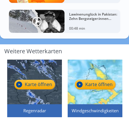
Lawinenunglück in Pakistan:
Zehn Bergsteiger:innen
sterben am Broad Peak
00:48 min
Weitere Wetterkarten
Karte öffnen
Karte öffnen
Regenradar
Windgeschwindigkeiten