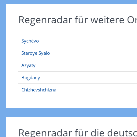
Regenradar für weitere O
Sychëvo
Staroye Syalo
Azyaty
Bogdany
Chizhevshchizna
Regenradar für die deut