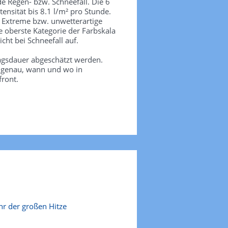
de Regen- bzw. Schneefall. Die 6
tensität bis 8.1 l/m² pro Stunde.
. Extreme bzw. unwetterartige
e oberste Kategorie der Farbskala
icht bei Schneefall auf.
agsdauer abgeschätzt werden.
e genau, wann und wo in
front.
r der großen Hitze