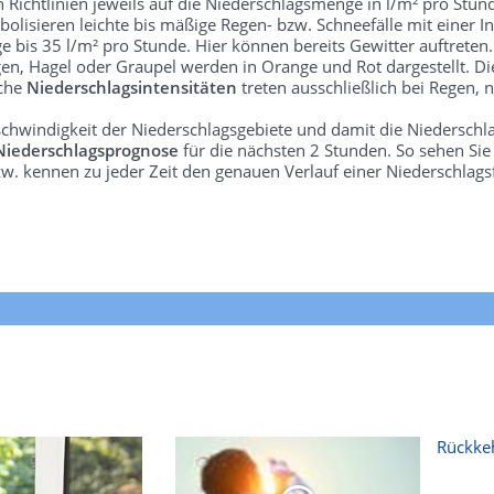
len Richtlinien jeweils auf die Niederschlagsmenge in l/m² pro Stun
bolisieren leichte bis mäßige Regen- bzw. Schneefälle mit einer In
e bis 35 l/m² pro Stunde. Hier können bereits Gewitter auftreten
gen, Hagel oder Graupel werden in Orange und Rot dargestellt. Di
lche
Niederschlagsintensitäten
treten ausschließlich bei Regen, n
schwindigkeit der Niederschlagsgebiete und damit die Niederschl
Niederschlagsprognose
für die nächsten 2 Stunden. So sehen Si
w. kennen zu jeder Zeit den genauen Verlauf einer Niederschlags
Rückkeh