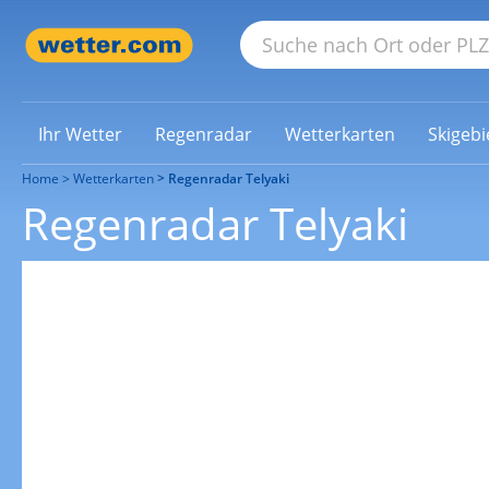
Ihr Wetter
Regenradar
Wetterkarten
Skigebi
Home
Wetterkarten
Regenradar Telyaki
Regenradar Telyaki