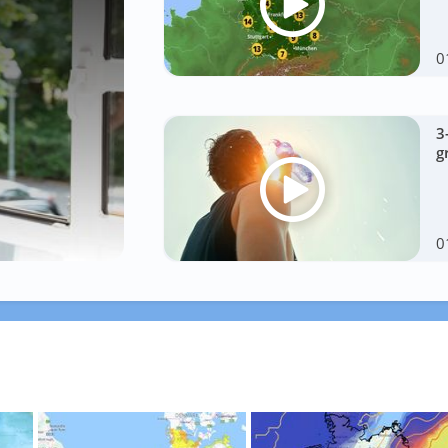
0
3
g
0