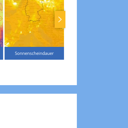
Sonnenscheindauer
Temperaturen