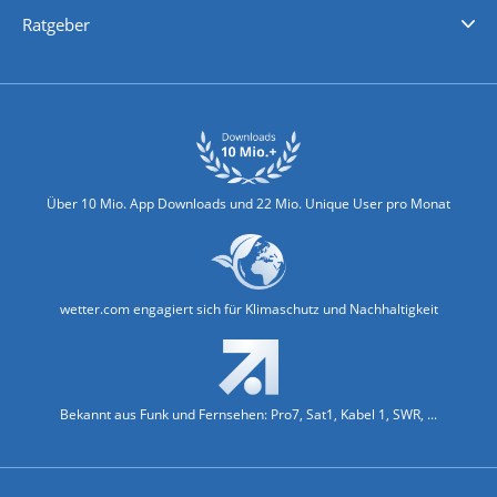
Nachrichten
Deutschlandwetter
Schweizwetter
Österreichwetter
Regionalwetter
Wetter in Europa
Wetter Weltweit
Wetterlexikon
Promi-News
Ratgeber
Biowetter
Glätteindex
Reiseziel Finder
Erkältungswetter
Klima & Umwelt
Über 10 Mio. App Downloads und 22 Mio. Unique User pro Monat
wetter.com engagiert sich für Klimaschutz und Nachhaltigkeit
Bekannt aus Funk und Fernsehen: Pro7, Sat1, Kabel 1, SWR, ...