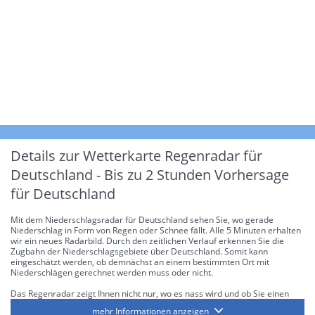
Details zur Wetterkarte
Regenradar für
Deutschland - Bis zu 2 Stunden Vorhersage
für Deutschland
Mit dem Niederschlagsradar für Deutschland sehen Sie, wo gerade
Niederschlag in Form von Regen oder Schnee fällt. Alle 5 Minuten erhalten
wir ein neues Radarbild. Durch den zeitlichen Verlauf erkennen Sie die
Zugbahn der Niederschlagsgebiete über Deutschland. Somit kann
eingeschätzt werden, ob demnächst an einem bestimmten Ort mit
Niederschlägen gerechnet werden muss oder nicht.
Das Regenradar zeigt Ihnen nicht nur, wo es nass wird und ob Sie einen
Regenschirm brauchen, sondern gibt Ihnen zusätzlich Informationen über
mehr Informationen anzeigen
die Niederschlagsintensität. Diese bezieht sich laut offiziellen Richtlinien