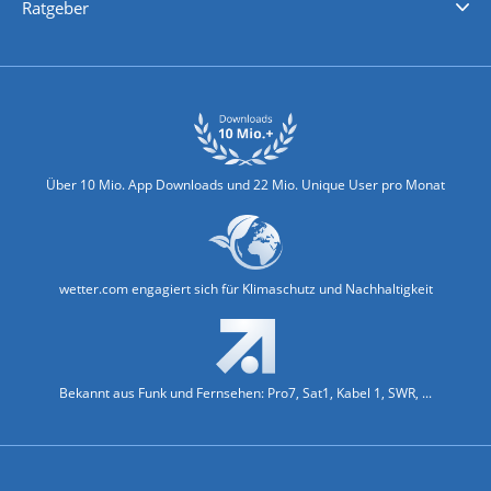
Ratgeber
Biowetter
Glätteindex
Reiseziel Finder
Erkältungswetter
Klima & Umwelt
Über 10 Mio. App Downloads und 22 Mio. Unique User pro Monat
wetter.com engagiert sich für Klimaschutz und Nachhaltigkeit
Bekannt aus Funk und Fernsehen: Pro7, Sat1, Kabel 1, SWR, ...