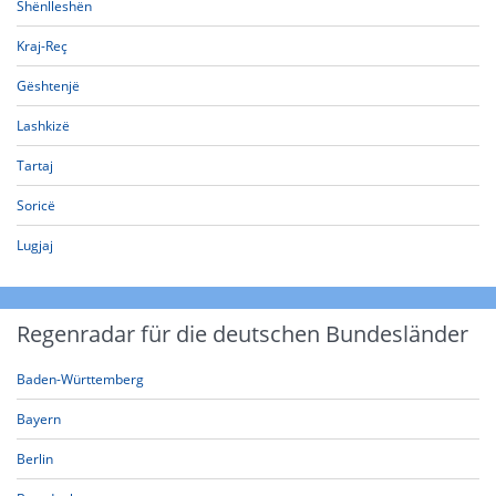
Shënlleshën
Kraj-Reç
Gështenjë
Lashkizë
Tartaj
Soricë
Lugjaj
Regenradar für die deutschen Bundesländer
Baden-Württemberg
Bayern
Berlin