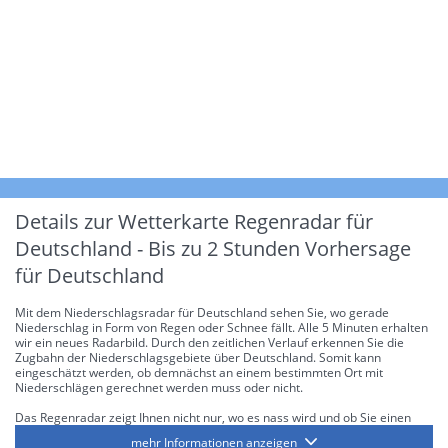
Details zur Wetterkarte
Regenradar für
Deutschland - Bis zu 2 Stunden Vorhersage
für Deutschland
Mit dem Niederschlagsradar für Deutschland sehen Sie, wo gerade
Niederschlag in Form von Regen oder Schnee fällt. Alle 5 Minuten erhalten
wir ein neues Radarbild. Durch den zeitlichen Verlauf erkennen Sie die
Zugbahn der Niederschlagsgebiete über Deutschland. Somit kann
eingeschätzt werden, ob demnächst an einem bestimmten Ort mit
Niederschlägen gerechnet werden muss oder nicht.
Das Regenradar zeigt Ihnen nicht nur, wo es nass wird und ob Sie einen
Regenschirm brauchen, sondern gibt Ihnen zusätzlich Informationen über
mehr Informationen anzeigen
die Niederschlagsintensität. Diese bezieht sich laut offiziellen Richtlinien