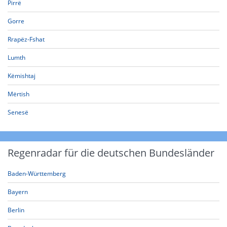
Pirrë
Gorre
Rrapëz-Fshat
Lumth
Këmishtaj
Mërtish
Senesë
Regenradar für die deutschen Bundesländer
Baden-Württemberg
Bayern
Berlin