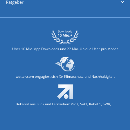
Ratgeber
Biowetter
Glätteindex
Reiseziel Finder
Erkältungswetter
Klima & Umwelt
Über 10 Mio. App Downloads und 22 Mio. Unique User pro Monat
wetter.com engagiert sich für Klimaschutz und Nachhaltigkeit
Bekannt aus Funk und Fernsehen: Pro7, Sat1, Kabel 1, SWR, ...