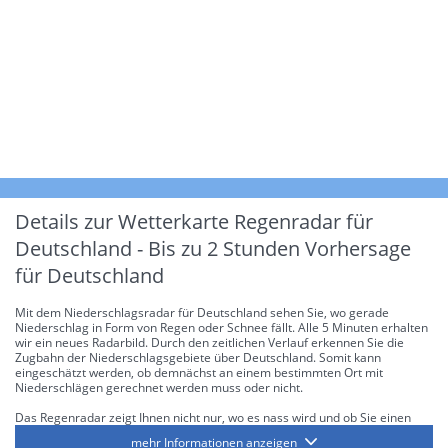
Details zur Wetterkarte
Regenradar für
Deutschland - Bis zu 2 Stunden Vorhersage
für Deutschland
Mit dem Niederschlagsradar für Deutschland sehen Sie, wo gerade
Niederschlag in Form von Regen oder Schnee fällt. Alle 5 Minuten erhalten
wir ein neues Radarbild. Durch den zeitlichen Verlauf erkennen Sie die
Zugbahn der Niederschlagsgebiete über Deutschland. Somit kann
eingeschätzt werden, ob demnächst an einem bestimmten Ort mit
Niederschlägen gerechnet werden muss oder nicht.
Das Regenradar zeigt Ihnen nicht nur, wo es nass wird und ob Sie einen
Regenschirm brauchen, sondern gibt Ihnen zusätzlich Informationen über
mehr Informationen anzeigen
die Niederschlagsintensität. Diese bezieht sich laut offiziellen Richtlinien