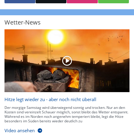
starke Niederschläge bis 35 l/m² pro Stunde. Hier können bereits Gewitter
auftreten. Extreme bzw. unwetterartige Niederschlagsereignisse mit
heftigen Gewittern, Starkregen, Hagel oder Graupel werden in Orange und
Rot dargestellt. Die oberste Kategorie der Farbskala gibt Niederschläge mit
Wetter-News
über 150 l/m² pro Stunde an. Solche
Niederschlagsintensitäten
treten
ausschließlich bei Regen, nicht bei Schneefall auf.
Neben der Niederschlagsintensität kann auch die Zuggeschwindigkeit der
Niederschlagsgebiete und damit die Niederschlagsdauer abgeschätzt
werden. Neben der 5-minütigen Radaraufzeichnung gibt es eine
Niederschlagsprognose
für die nächsten 2 Stunden. So sehen Sie genau,
wann und wo in Deutschland mit Regen oder Schneefall zu rechnen ist bzw.
kennen zu jeder Zeit den genauen Verlauf einer Niederschlagsfront.
Hitze legt wieder zu - aber noch nicht überall
Der morgige Samstag wird überwiegend sonnig und trocken. Nur an den
Küsten sind vereinzelt Schauer möglich, sonst bleibt das Wetter entspannt.
Während es im Norden noch angenehm temperiert bleibt, legt die Hitze
besonders im Süden bereits wieder deutlich zu
Video ansehen