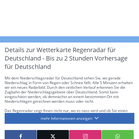
Details zur Wetterkarte
Regenradar für
Deutschland - Bis zu 2 Stunden Vorhersage
für Deutschland
Mit dem Niederschlagsradar für Deutschland sehen Sie, wo gerade
Niederschlag in Form von Regen oder Schnee fällt. Alle 5 Minuten erhalten
wir ein neues Radarbild. Durch den zeitlichen Verlauf erkennen Sie die
Zugbahn der Niederschlagsgebiete über Deutschland. Somit kann
eingeschätzt werden, ob demnächst an einem bestimmten Ort mit
Niederschlägen gerechnet werden muss oder nicht.
Das Regenradar zeigt Ihnen nicht nur, wo es nass wird und ob Sie einen
Regenschirm brauchen, sondern gibt Ihnen zusätzlich Informationen über
mehr Informationen anzeigen
die Niederschlagsintensität. Diese bezieht sich laut offiziellen Richtlinien
jeweils auf die Niederschlagsmenge in l/m² pro Stunde Regen- bzw.
Schneefall. Die 6 Stufen sind wie folgt gegliedert: Die hellen Blautöne
symbolisieren leichte bis mäßige Regen- bzw. Schneefälle mit einer
Intensität bis 8.1 l/m² pro Stunde. Dunkelblau repräsentiert mäßige bis