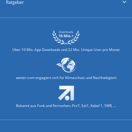
Ratgeber
Biowetter
Glätteindex
Reiseziel Finder
Erkältungswetter
Klima & Umwelt
Über 10 Mio. App Downloads und 22 Mio. Unique User pro Monat
wetter.com engagiert sich für Klimaschutz und Nachhaltigkeit
Bekannt aus Funk und Fernsehen: Pro7, Sat1, Kabel 1, SWR, ...