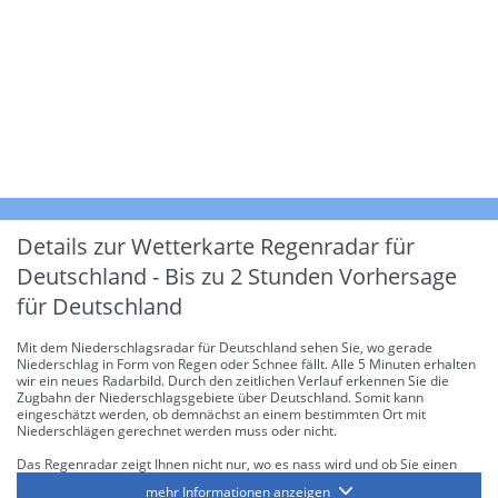
Details zur Wetterkarte
Regenradar für
Deutschland - Bis zu 2 Stunden Vorhersage
für Deutschland
Mit dem Niederschlagsradar für Deutschland sehen Sie, wo gerade
Niederschlag in Form von Regen oder Schnee fällt. Alle 5 Minuten erhalten
wir ein neues Radarbild. Durch den zeitlichen Verlauf erkennen Sie die
Zugbahn der Niederschlagsgebiete über Deutschland. Somit kann
eingeschätzt werden, ob demnächst an einem bestimmten Ort mit
Niederschlägen gerechnet werden muss oder nicht.
Das Regenradar zeigt Ihnen nicht nur, wo es nass wird und ob Sie einen
Regenschirm brauchen, sondern gibt Ihnen zusätzlich Informationen über
mehr Informationen anzeigen
die Niederschlagsintensität. Diese bezieht sich laut offiziellen Richtlinien