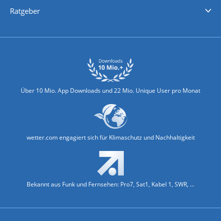
Nachrichten
Deutschlandwetter
Schweizwetter
Österreichwetter
Regionalwetter
Wetter in Europa
Wetter Weltweit
Wetterlexikon
Promi-News
Ratgeber
Biowetter
Glätteindex
Reiseziel Finder
Erkältungswetter
Klima & Umwelt
Über 10 Mio. App Downloads und 22 Mio. Unique User pro Monat
wetter.com engagiert sich für Klimaschutz und Nachhaltigkeit
Bekannt aus Funk und Fernsehen: Pro7, Sat1, Kabel 1, SWR, ...