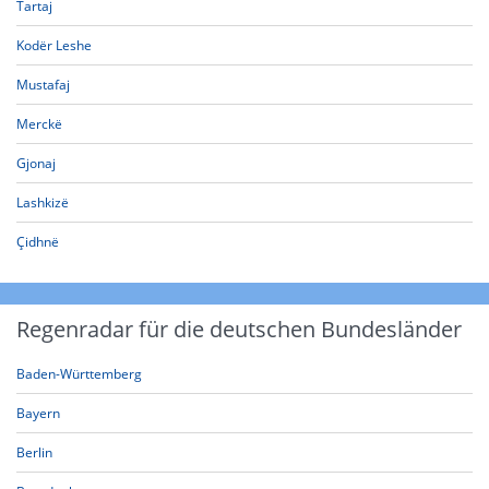
Tartaj
Kodër Leshe
Mustafaj
Merckë
Gjonaj
Lashkizë
Çidhnë
Regenradar für die deutschen Bundesländer
Baden-Württemberg
Bayern
Berlin