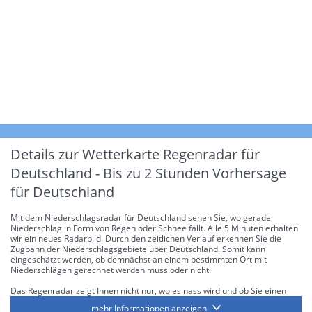
Details zur Wetterkarte
Regenradar für
Deutschland - Bis zu 2 Stunden Vorhersage
für Deutschland
Mit dem Niederschlagsradar für Deutschland sehen Sie, wo gerade
Niederschlag in Form von Regen oder Schnee fällt. Alle 5 Minuten erhalten
wir ein neues Radarbild. Durch den zeitlichen Verlauf erkennen Sie die
Zugbahn der Niederschlagsgebiete über Deutschland. Somit kann
eingeschätzt werden, ob demnächst an einem bestimmten Ort mit
Niederschlägen gerechnet werden muss oder nicht.
Das Regenradar zeigt Ihnen nicht nur, wo es nass wird und ob Sie einen
Regenschirm brauchen, sondern gibt Ihnen zusätzlich Informationen über
mehr Informationen anzeigen
die Niederschlagsintensität. Diese bezieht sich laut offiziellen Richtlinien