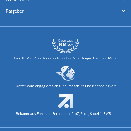
Nachrichten
Deutschlandwetter
Schweizwetter
Österreichwetter
Regionalwetter
Wetter in Europa
Wetter Weltweit
Wetterlexikon
Promi-News
Ratgeber
Biowetter
Glätteindex
Reiseziel Finder
Erkältungswetter
Klima & Umwelt
Über 10 Mio. App Downloads und 22 Mio. Unique User pro Monat
wetter.com engagiert sich für Klimaschutz und Nachhaltigkeit
Bekannt aus Funk und Fernsehen: Pro7, Sat1, Kabel 1, SWR, ...