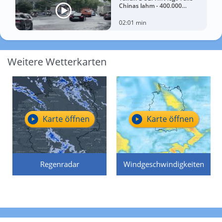
Chinas lahm - 400.000
Menschen müssen Häuser
verlassen
02:01 min
Weitere Wetterkarten
Karte öffnen
Karte öffnen
Regenradar
Windgeschwindigkeiten