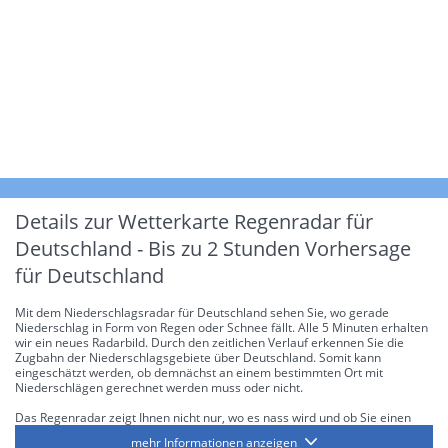
Details zur Wetterkarte
Regenradar für
Deutschland - Bis zu 2 Stunden Vorhersage
für Deutschland
Mit dem Niederschlagsradar für Deutschland sehen Sie, wo gerade
Niederschlag in Form von Regen oder Schnee fällt. Alle 5 Minuten erhalten
wir ein neues Radarbild. Durch den zeitlichen Verlauf erkennen Sie die
Zugbahn der Niederschlagsgebiete über Deutschland. Somit kann
eingeschätzt werden, ob demnächst an einem bestimmten Ort mit
Niederschlägen gerechnet werden muss oder nicht.
Das Regenradar zeigt Ihnen nicht nur, wo es nass wird und ob Sie einen
Regenschirm brauchen, sondern gibt Ihnen zusätzlich Informationen über
mehr Informationen anzeigen
die Niederschlagsintensität. Diese bezieht sich laut offiziellen Richtlinien