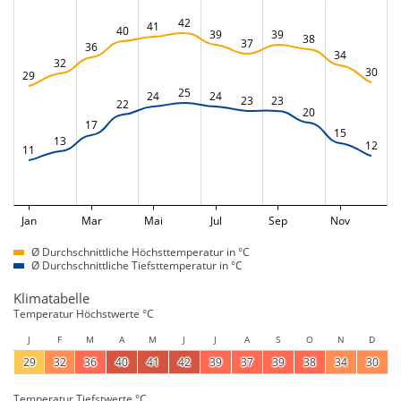
42
41
40
39
39
38
37
36
34
32
30
29
25
24
24
23
23
22
20
17
15
13
12
11
Jan
Mar
Mai
Jul
Sep
Nov
Ø Durchschnittliche Höchsttemperatur in °C
Ø Durchschnittliche Tiefsttemperatur in °C
Klimatabelle
Temperatur Höchstwerte °C
J
F
M
A
M
J
J
A
S
O
N
D
29
32
36
40
41
42
39
37
39
38
34
30
Temperatur Tiefstwerte °C