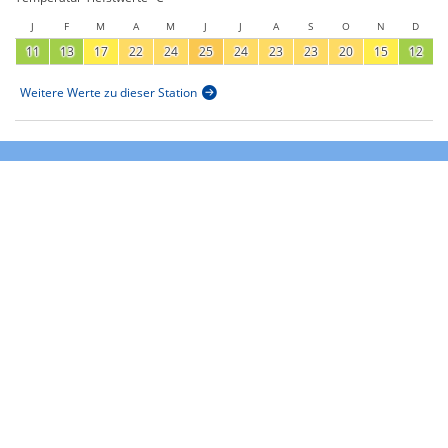
J
F
M
A
M
J
J
A
S
O
N
D
11
13
17
22
24
25
24
23
23
20
15
12
Weitere Werte zu dieser Station