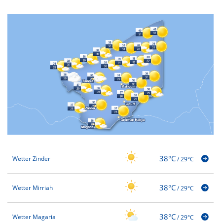
38°C
Wetter Zinder
/
29°C
38°C
Wetter Mirriah
/
29°C
38°C
Wetter Magaria
/
29°C