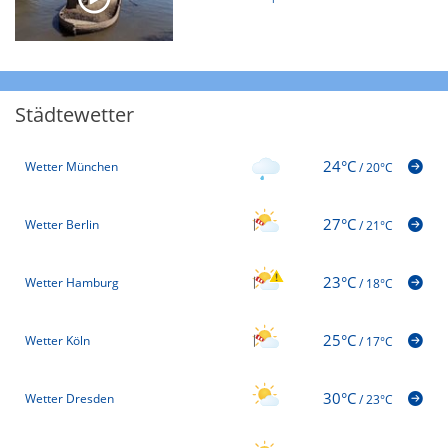
Städtewetter
24°C
Wetter München
/
20°C
27°C
Wetter Berlin
/
21°C
23°C
Wetter Hamburg
/
18°C
25°C
Wetter Köln
/
17°C
30°C
Wetter Dresden
/
23°C