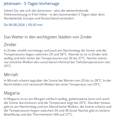
Jetstream - 5-Tages-Vorhersage
Sehen Sie, wie sich der Jetstream - also die wetterlenkende
Höhenströmung in 9 km Höhe - in den kommenden 5 Tagen über dem
Nordatlantik, Europa und Deutschland verändert.
Do 06.08.2026
|
00:30 min
Das Wetter in den wichtigsten Städten von Zinder
Zinder
In Zinder strahlt vormittags und auch am Nachmittag die Sonne und die
Temperaturen liegen zwischen 29 und 38°C. Abends ist es in Zinder teils
wolkig und teils heiter bei Temperaturen von 36 bis 37°C. Nachts stören
nur einzelne Wolken den sonst klaren Himmel bei Tiefsttemperaturen von
29°C.
Mirriah
In Mirriah scheint tagsüber die Sonne bei Werten von 29 bis zu 38°C. In der
Nacht bilden sich vereinzelt Wolken bei einer Temperatur von 29°C.
Magaria
In Magaria ist es am Morgen vielfach wolkig, gebietsweise kann sich auch
die Sonne durchsetzen und die Temperatur liegt bei 29°C. Darüber hinaus
gibt es am Nachmittag und am Abend keine Wolken, die Sonne scheint und
die Temperaturen liegen zwischen 34 und 38 Grad. Nachts gibt es lockere
Bewölkung und das Thermometer fällt auf 27°C.