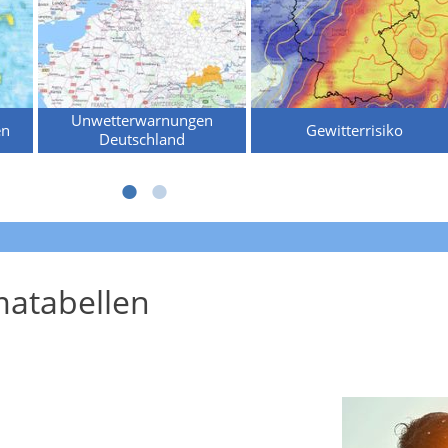
Unwetterwarnungen
en
Gewitterrisiko
Deutschland
atabellen