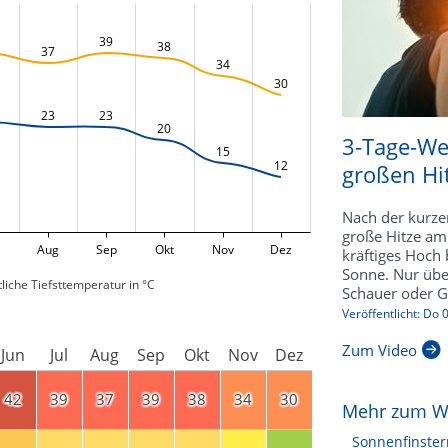
39
38
37
34
30
23
23
20
3-Tage-We
15
12
großen Hi
Nach der kurze
große Hitze am
Aug
Sep
Okt
Nov
Dez
kräftiges Hoch b
Sonne. Nur übe
liche Tiefsttemperatur in °C
Schauer oder Ge
Veröffentlicht: Do
Zum Video
Jun
Jul
Aug
Sep
Okt
Nov
Dez
42
39
37
39
38
34
30
Mehr zum W
Sonnenfinster