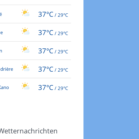
37°C
é
/
29°C
37°C
ye
/
29°C
37°C
n
/
29°C
37°C
drière
/
29°C
37°C
Kano
/
29°C
 Wetternachrichten