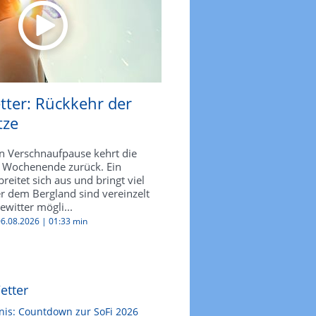
tter: Rückkehr der
tze
n Verschnaufpause kehrt die
 Wochenende zurück. Ein
reitet sich aus und bringt viel
r dem Bergland sind vereinzelt
witter mögli...
 06.08.2026 |
01:33 min
etter
nis: Countdown zur SoFi 2026