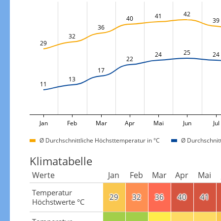
42
41
40
39
36
32
29
25
24
24
22
17
13
11
Jan
Feb
Mar
Apr
Mai
Jun
Jul
Ø Durchschnittliche Höchsttemperatur in °C
Ø Durchschnitt
Klimatabelle
Werte
Jan
Feb
Mar
Apr
Mai
Temperatur
29
32
36
40
41
Höchstwerte °C