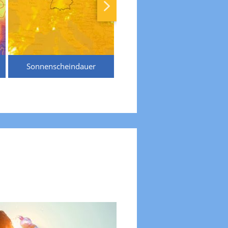
Sonnenscheindauer
Temperaturen