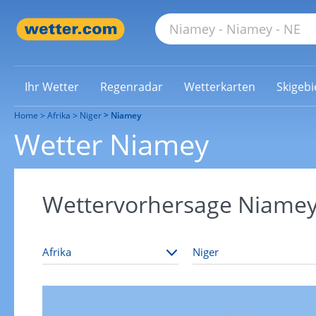
Ihr Wetter
Regenradar
Wetterkarten
Skigebi
Home
Afrika
Niger
Niamey
Wetter Niamey
Wettervorhersage Niame