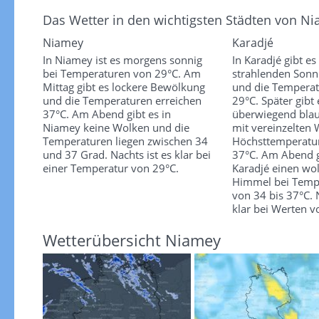
Das Wetter in den wichtigsten Städten von N
Niamey
Karadjé
In Niamey ist es morgens sonnig
In Karadjé gibt 
bei Temperaturen von 29°C. Am
strahlenden Sonn
Mittag gibt es lockere Bewölkung
und die Temperatu
und die Temperaturen erreichen
29°C. Später gibt 
37°C. Am Abend gibt es in
überwiegend bla
Niamey keine Wolken und die
mit vereinzelten 
Temperaturen liegen zwischen 34
Höchsttemperatur
und 37 Grad. Nachts ist es klar bei
37°C. Am Abend g
einer Temperatur von 29°C.
Karadjé einen wo
Himmel bei Temp
von 34 bis 37°C. N
klar bei Werten v
Wetterübersicht Niamey