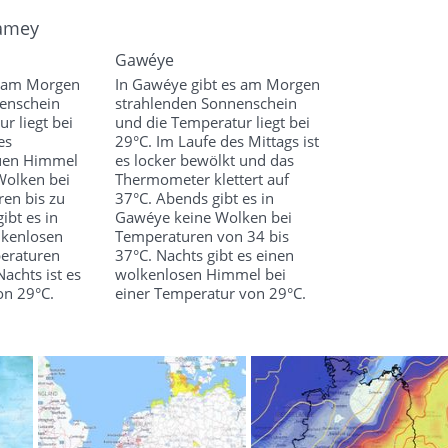
iamey
Gawéye
es am Morgen
In Gawéye gibt es am Morgen
enschein
strahlenden Sonnenschein
r liegt bei
und die Temperatur liegt bei
es
29°C. Im Laufe des Mittags ist
uen Himmel
es locker bewölkt und das
Wolken bei
Thermometer klettert auf
en bis zu
37°C. Abends gibt es in
ibt es in
Gawéye keine Wolken bei
lkenlosen
Temperaturen von 34 bis
eraturen
37°C. Nachts gibt es einen
achts ist es
wolkenlosen Himmel bei
on 29°C.
einer Temperatur von 29°C.