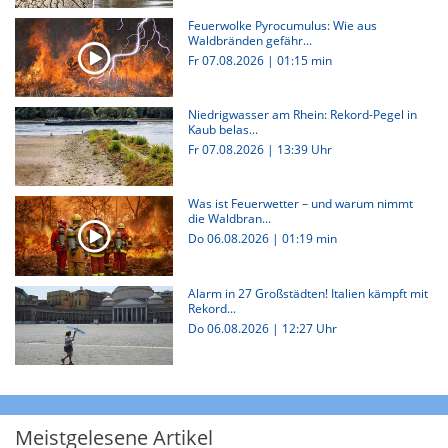
Feuerwolke Pyrocumulus: Wie aus
Waldbränden gefähr...
Fr 07.08.2026
|
01:15 min
Niedrigwasser am Rhein: Rekord-Pegel in
Kaub belas...
Fr 07.08.2026 | 13:39 Uhr
Was ist Feuerwetter – und warum nimmt
die Waldbran...
Do 06.08.2026
|
01:19 min
Alarm in 27 Großstädten! Italien kämpft mit
Rekord...
Do 06.08.2026 | 12:27 Uhr
Meistgelesene Artikel