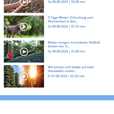
Sa 08.08.2026
|
02:00 min
3-Tage-Wetter: Erfrischung zum
Wochenstart in dies...
Sa 08.08.2026
|
01:33 min
Wetter morgen: In trockener Heißluft
drohen hier G...
Sa 08.08.2026
|
01:06 min
Wie können sich Städte auf mehr
Hitzewellen vorber...
Fr 07.08.2026
|
02:35 min