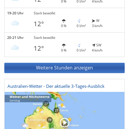
0 %
0 l/m²
4 km/h
19-20 Uhr
Stark bewölkt
W
12°
0 %
0 l/m²
3 km/h
20-21 Uhr
Stark bewölkt
SW
12°
0 %
0 l/m²
4 km/h
Weitere Stunden anzeigen
Australien-Wetter - Der aktuelle 3-Tages-Ausblick