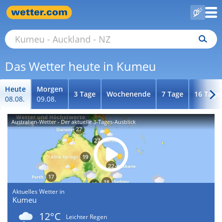
Das Wetter heute in Kumeu
Heute
Morgen
3 Tage
Wochenende
7 Tage
16 Tage
08.08.
09.08.
Australien-Wetter - Der aktuelle 3-Tages-Ausblick
Aktuelles Wetter in
Kumeu
12°C
Leichter Regen