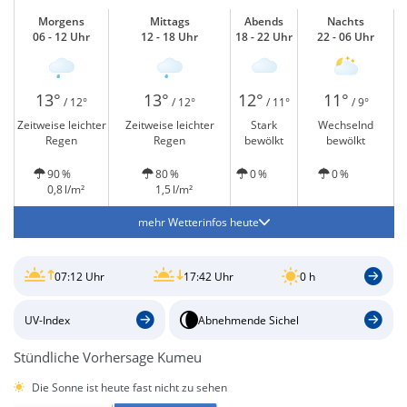
Morgens
Mittags
Abends
Nachts
06 - 12 Uhr
12 - 18 Uhr
18 - 22 Uhr
22 - 06 Uhr
13°
13°
12°
11°
/ 12°
/ 12°
/ 11°
/ 9°
Zeitweise leichter
Zeitweise leichter
Stark
Wechselnd
Regen
Regen
bewölkt
bewölkt
90 %
80 %
0 %
0 %
0,8 l/m²
1,5 l/m²
mehr Wetterinfos heute
07:12 Uhr
17:42 Uhr
0 h
UV-Index
Abnehmende Sichel
Stündliche Vorhersage Kumeu
Die Sonne ist heute fast nicht zu sehen