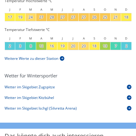
Temperatur Höchstwerte °C
J
F
M
A
M
J
J
A
S
O
N
D
17
19
24
27
28
27
27
27
26
25
21
18
Temperatur Tiefstwerte °C
J
F
M
A
M
J
J
A
S
O
N
D
2
3
8
12
16
19
20
20
18
13
7
2
Weitere Werte zu dieser Station
Wetter für Wintersportler
Wetter im Skigebiet Zugspitze
Wetter im Skigebiet Kitzbühel
Wetter im Skigebiet Ischgl (Silvretta Arena)
Das könnte dich auch interessieren