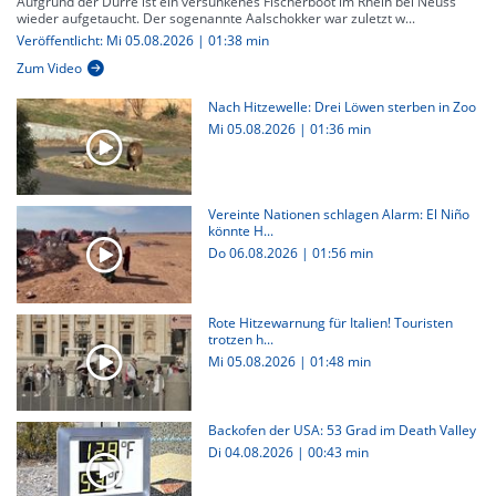
Aufgrund der Dürre ist ein versunkenes Fischerboot im Rhein bei Neuss
wieder aufgetaucht. Der sogenannte Aalschokker war zuletzt w...
Veröffentlicht: Mi 05.08.2026 | 01:38 min
Zum Video
Nach Hitzewelle: Drei Löwen sterben in Zoo
Mi 05.08.2026
|
01:36 min
Vereinte Nationen schlagen Alarm: El Niño
könnte H...
Do 06.08.2026
|
01:56 min
Rote Hitzewarnung für Italien! Touristen
trotzen h...
Mi 05.08.2026
|
01:48 min
Backofen der USA: 53 Grad im Death Valley
Di 04.08.2026
|
00:43 min