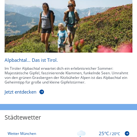
Alpbachtal… Das ist Tirol.
Im Tiroler Alpbachtal erwartet dich ein erlebnisreicher Sommer:
Majestätische Gipfel, faszinierende Klammen, funkelnde Seen. Umrahmt
von den grünen Grasbergen der Kitzbüheler Alpen ist das Alpbachtal ein
Geheimtipp für große und kleine Gipfelstürmer.
Jetzt entdecken
Städtewetter
25°C
Wetter München
/
20°C