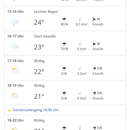
15-16 Uhr
Leichter Regen
W
24°
80 %
0,1 l/m²
6 km/h
16-17 Uhr
Stark bewölkt
W
23°
10 %
0 l/m²
4 km/h
17-18 Uhr
Wolkig
SW
22°
0 %
0 l/m²
5 km/h
18-19 Uhr
Wolkig
SW
21°
0 %
0 l/m²
4 km/h
Sonnenuntergang 18:50 Uhr
19-20 Uhr
Wolkig
SW