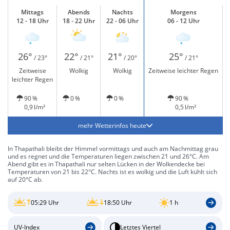
Mittags
Abends
Nachts
Morgens
12 - 18 Uhr
18 - 22 Uhr
22 - 06 Uhr
06 - 12 Uhr
26°
22°
21°
25°
/ 23°
/ 21°
/ 20°
/ 21°
Zeitweise
Wolkig
Wolkig
Zeitweise leichter Regen
leichter Regen
90 %
0 %
0 %
90 %
0,9 l/m²
0,5 l/m²
mehr Wetterinfos heute
In Thapathali bleibt der Himmel vormittags und auch am Nachmittag grau
und es regnet und die Temperaturen liegen zwischen 21 und 26°C. Am
Abend gibt es in Thapathali nur selten Lücken in der Wolkendecke bei
Temperaturen von 21 bis 22°C. Nachts ist es wolkig und die Luft kühlt sich
auf 20°C ab.
05:29 Uhr
18:50 Uhr
1 h
UV-Index
Letztes Viertel