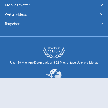
Mobiles Wetter
iPhone Wetter
iPad Wetter
Android Wetter
Wettervideos
Nachrichten
Deutschlandwetter
Schweizwetter
Österreichwetter
Regionalwetter
Wetter in Europa
Wetter Weltweit
Wetterlexikon
Promi-News
Ratgeber
Biowetter
Glätteindex
Reiseziel Finder
Erkältungswetter
Klima & Umwelt
Über 10 Mio. App Downloads und 22 Mio. Unique User pro Monat
wetter.com engagiert sich für Klimaschutz und Nachhaltigkeit