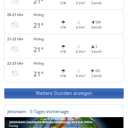
21°
0 %
0 l/m²
3 km/h
20-21 Uhr
Wolkig
SW
21°
0 %
0 l/m²
3 km/h
21-22 Uhr
Wolkig
S
21°
0 %
0 l/m²
3 km/h
22-23 Uhr
Wolkig
SO
21°
0 %
0 l/m²
2 km/h
Weitere Stunden anzeigen
Jetstream - 5-Tages-Vorhersage