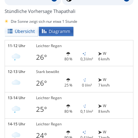
Stündliche Vorhersage Thapathali
Die Sonne zeigt sich nur etwa 1 Stunde
Übersicht
Diagramm
11-12 Uhr
Leichter Regen
W
26°
80 %
0,3 l/m²
6 km/h
12-13 Uhr
Stark bewölkt
W
26°
25 %
0 l/m²
7 km/h
13-14 Uhr
Leichter Regen
W
25°
80 %
0,1 l/m²
8 km/h
14-15 Uhr
Leichter Regen
W
24°
90 %
0,4 l/m²
7 km/h