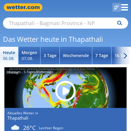
Das Wetter heute in Thapathali
Heute
Morgen
3 Tage
Wochenende
7 Tage
16 Tage
06.08.
07.08.
Jetstream - 5-Tages-Vorhersage
Aktuelles Wetter in
Thapathali
26°C
Leichter Regen